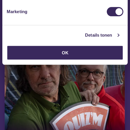
Oeps! We konden je formulier niet vinden.
Marketing
MEZZ tipt
Details tonen
OK