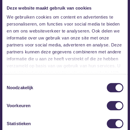
we je graag uit om meer te horen over onze
Deze website maakt gebruik van cookies
toekomstplannen. In het popcafé geven onze
medewerkers een presentatie over de plannen van
We gebruiken cookies om content en advertenties te
personaliseren, om functies voor social media te bieden
aankomend seizoen. We geven je een exclusieve
en om ons websiteverkeer te analyseren. Ook delen we
kans om hier als bezoeker als eerste over
informatie over uw gebruik van onze site met onze
geïnformeerd te worden.
partners voor social media, adverteren en analyse. Deze
partners kunnen deze gegevens combineren met andere
Na de presentatie is er genoeg tijd om al je vragen (en tips)
informatie die u aan ze heeft verstrekt of die ze hebben
met ons te delen. Dus bezoek je regelmatig MEZZ en ben je
verzameld op basis van uw gebruik van hun services. U
benieuwd naar onze plannen voor aankomend seizoen?
gaat akkoord met onze cookies als u onze website blijft
Kom dan op woensdagavond 21 augustus naar ons
gebruiken.
Toestemmingsselectie
popcafé. De toegang is gratis en om zeker te zijn voor een
Noodzakelijk
plekje, meld je aan via het formulier hieronder.
Voorkeuren
Aanmelden Open Avond MEZZ
Statistieken