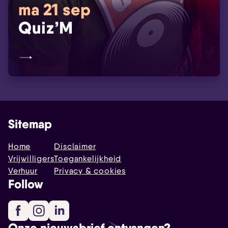
ma 21 sep
Quiz’M
Sitemap
Home
Disclaimer
Vrijwilligers
Toegankelijkheid
Verhuur
Privacy & cookies
Follow
Facebook
Instagram
LinkedIn
Onze nieuwsbrief ontvangen?