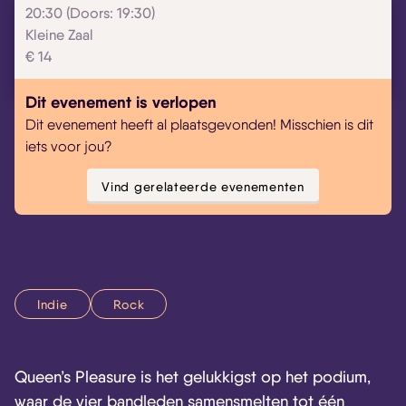
20:30 (Doors: 19:30)
Kleine Zaal
€ 14
Skip navigatie
Dit evenement is verlopen
Dit evenement heeft al plaatsgevonden! Misschien is dit
iets voor jou?
Vind gerelateerde evenementen
Indie
Rock
Queen’s Pleasure is het gelukkigst op het podium,
waar de vier bandleden samensmelten tot één