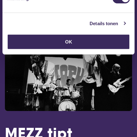
noiserock. Daarmee zorgt Octopus voor comfort bij
de problematischen en ongemak bij de comfortabelen.
Octopus op Instagram
Details tonen
OK
MEZZ tipt