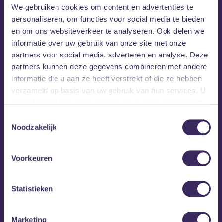
We gebruiken cookies om content en advertenties te
personaliseren, om functies voor social media te bieden
en om ons websiteverkeer te analyseren. Ook delen we
informatie over uw gebruik van onze site met onze
partners voor social media, adverteren en analyse. Deze
partners kunnen deze gegevens combineren met andere
informatie die u aan ze heeft verstrekt of die ze hebben
verzameld op basis van uw gebruik van hun services. U
gaat akkoord met onze cookies als u onze website blijft
gebruiken.
Toestemmingsselectie
Noodzakelijk
Octopus
Octopus
is een 4-koppige artrock band, rechtstreeks
Voorkeuren
uit de Nederlandse underground. Met hun energieke
liveshows en excentrieke nummers over obsessie,
Statistieken
verslaving, manipulatie en BDSM, weten ze het publiek
bij de eerste noot meteen te pakken. De band maakt
muziek met invloeden van postpunk, 60’s garage en
Marketing