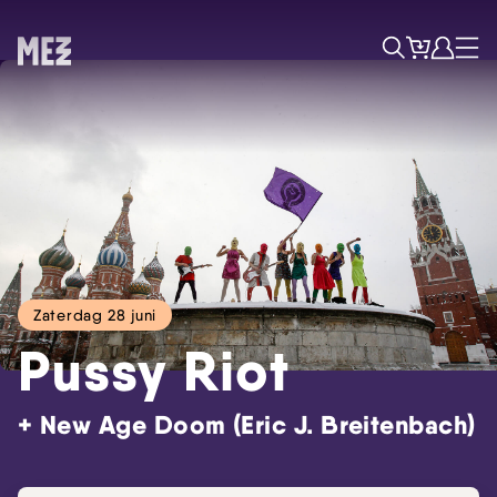
Tickets
Account
Progr
Menu
Zoek
Zaterdag 28 juni
Pussy Riot
+ New Age Doom (Eric J. Breitenbach)