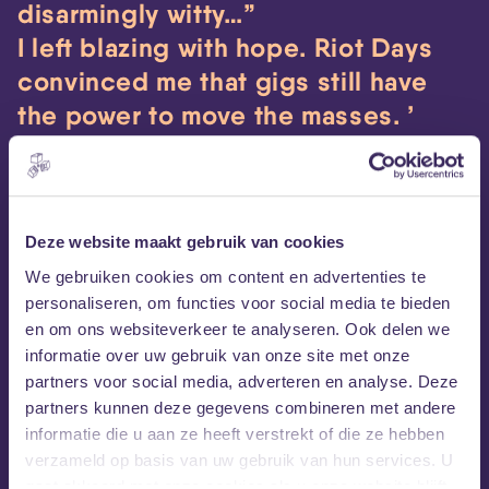
disarmingly witty…”
I left blazing with hope. Riot Days
convinced me that gigs still have
the power to move the masses.
The Guardian
Pussy Riot op Facebook
Pussy Riot op Instagram
Deze website maakt gebruik van cookies
Facebook-event
We gebruiken cookies om content en advertenties te
personaliseren, om functies voor social media te bieden
en om ons websiteverkeer te analyseren. Ook delen we
informatie over uw gebruik van onze site met onze
partners voor social media, adverteren en analyse. Deze
partners kunnen deze gegevens combineren met andere
informatie die u aan ze heeft verstrekt of die ze hebben
verzameld op basis van uw gebruik van hun services. U
gaat akkoord met onze cookies als u onze website blijft