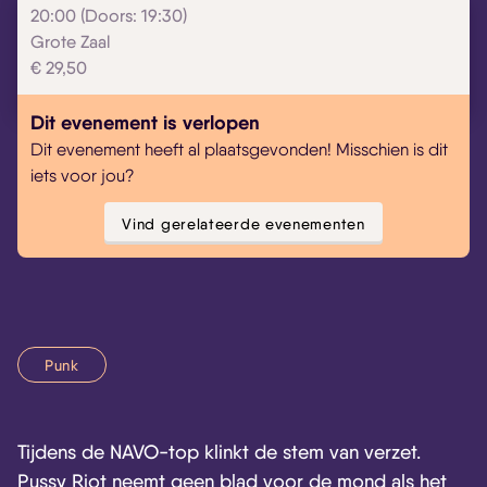
20:00 (Doors: 19:30)
Grote Zaal
€ 29,50
Dit evenement is verlopen
Skip navigatie
Dit evenement heeft al plaatsgevonden! Misschien is dit
iets voor jou?
Vind gerelateerde evenementen
Punk
Tijdens de NAVO-top klinkt de stem van verzet.
Pussy Riot neemt geen blad voor de mond als het