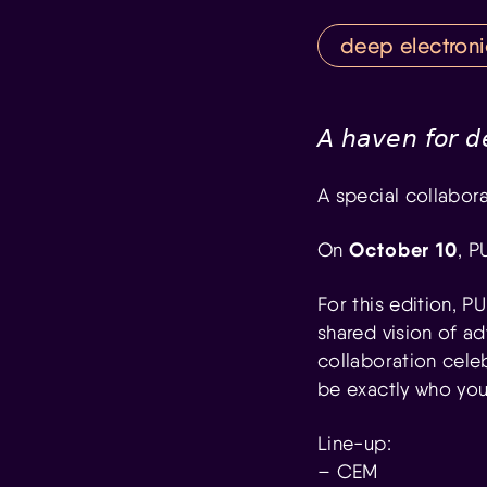
deep electroni
𝘈 𝘩𝘢𝘷𝘦𝘯 𝘧𝘰𝘳 𝘥
A special collabor
October 10
On
, P
For this edition, PU
shared vision of a
collaboration celeb
be exactly who you
Line-up:
– CEM