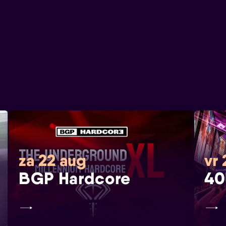
za 22 aug
vr
BGP Hardcore
40