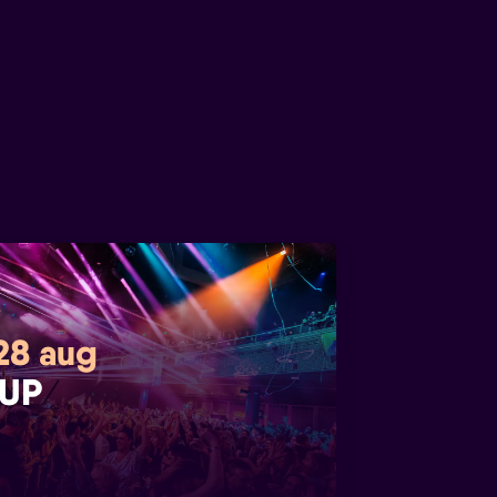
 28 aug
UP