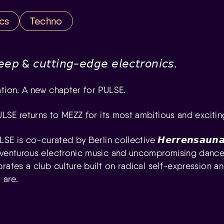
cs
Techno
𝘦𝘱 & 𝘤𝘶𝘵𝘵𝘪𝘯𝘨-𝘦𝘥𝘨𝘦 𝘦𝘭𝘦𝘤𝘵𝘳𝘰𝘯𝘪𝘤𝘴.
ation. A new chapter for PULSE.
ULSE returns to MEZZ for its most ambitious and exciting
LSE is co-curated by Berlin collective 𝙃𝙚𝙧𝙧𝙚𝙣𝙨𝙖𝙪𝙣
dventurous electronic music and uncompromising dance 
rates a club culture built on radical self-expression 
 are.