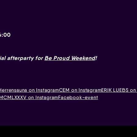
6:00
ial afterparty for
Be Proud Weekend
!
Herrensauna on Instagram
CEM on Instagram
ERIK LUEBS on
MCMLXXXV on Instagram
Facebook-event