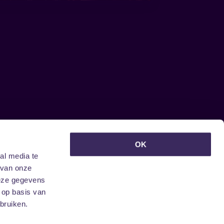
euwsbrief ontvangen?
OK
al media te
 van onze
deze gegevens
 op basis van
bruiken.