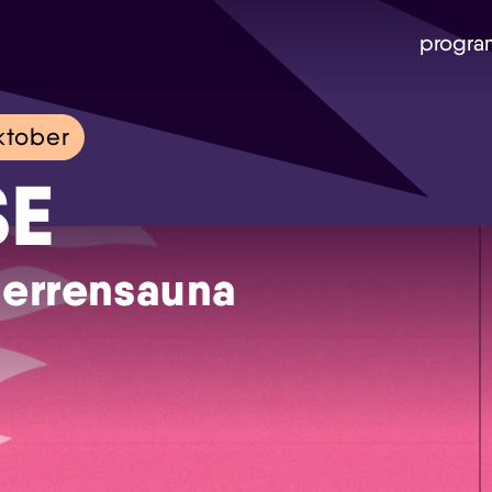
progra
ktober
SE
Herrensauna
Skip navigatie