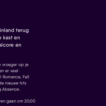
inland terug
e kast en
alcore en
e vroeger op je
n er veel
l Romance, Fall
de nieuwe hits
ng Absence.
euren gaan om 20.00