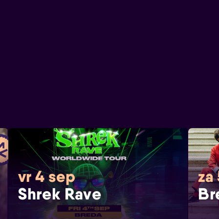
vr 4 sep
za
Shrek Rave
Br