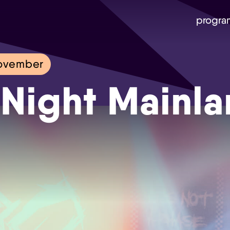
progra
november
Night Mainl
Skip navigatie