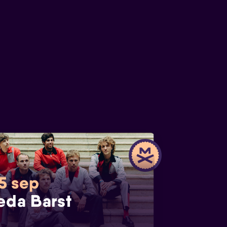
 5 sep
eda Barst