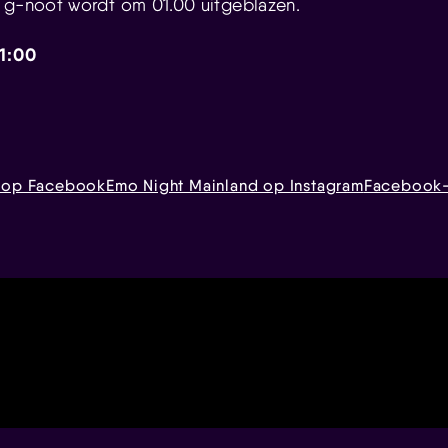
 g-noot wordt om 01.00 uitgeblazen.
01:00
d op Facebook
Emo Night Mainland op Instagram
Facebook-