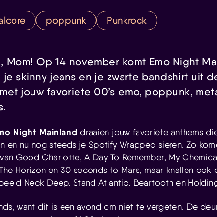
alcore
poppunk
Punkrock
se, Mom! Op 14 november komt Emo Night Ma
 je skinny jeans en je zwarte bandshirt uit d
et jouw favoriete 00’s emo, poppunk, met
s.
mo Night Mainland
draaien jouw favoriete anthems di
 en nu nog steeds je Spotify Wrapped sieren. Zo kome
j van Good Charlotte, A Day To Remember, My Chemica
The Horizon en 30 seconds to Mars, maar knallen ook 
rbeeld Neck Deep, Stand Atlantic, Beartooth en Holdi
iends, want dit is een avond om niet te vergeten. De d