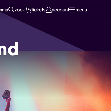
mma
zoek
tickets
account
menu
and