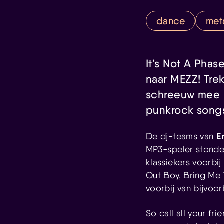
dance
met
It’s Not A Pha
naar MEZZ! Trek
schreeuw mee m
punkrock song
E
De dj-teams van
MP3-speler stonden
klassiekers voorbi
Out Boy, Bring Me 
voorbij van bijvoo
So call all your fr