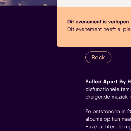
Dit evenement is verlopen
Dit evenement heeft al pla
Rock
Pulled Apart By 
disfunctionele fam
dreigende muziek m
Ze ontstonden in 2
albums op hun naa
Haze’ achter de ru