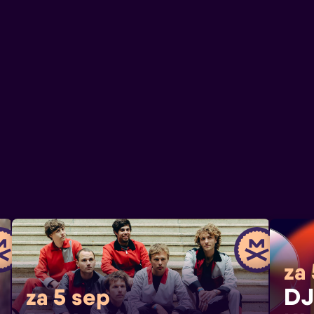
za
DJ
za 5 sep