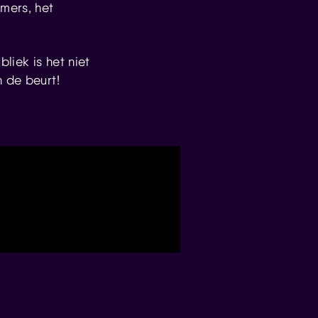
mmers, het
liek is het niet
n de beurt!