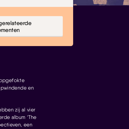
gerelateerde
ementen
 opgefokte
 opwindende en
ben zij al vier
erde album ‘The
pectieven, een