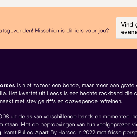
Vind 
atsgevonden! Misschien is dit iets voor jou?
even
Horses
is niet zozeer een bende, maar meer een grote
ilie. Het kwartet uit Leeds is een hechte rockband die
aakt met stevige riffs en opzwepende refreinen.
008 uit de as van verschillende bands en momenteel heb
m staan. Met de beproevingen van hun veelgeprezen vi
g, komt Pulled Apart By Horses in 2022 met frisse pers