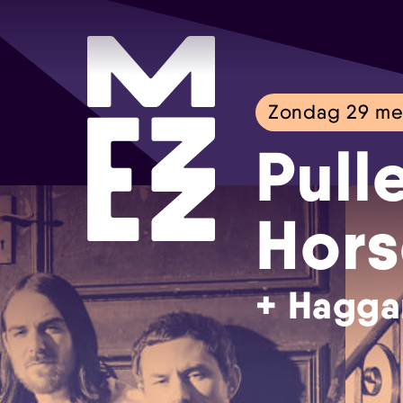
Zondag 29 me
Pull
Hors
+ Hagga