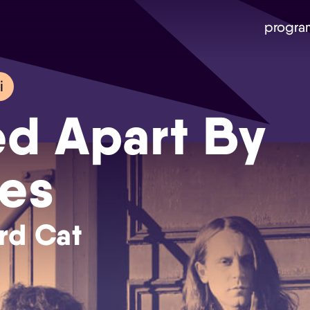
progra
i
ed Apart By
es
rd Cat
Skip navigatie