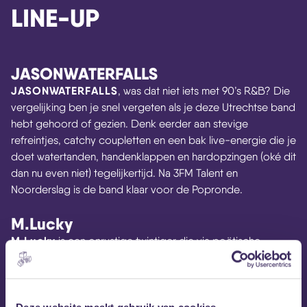
LINE-UP
JASONWATERFALLS
JASONWATERFALLS
, was dat niet iets met 90’s R&B? Die
vergelijking ben je snel vergeten als je deze Utrechtse band
hebt gehoord of gezien. Denk eerder aan stevige
refreintjes, catchy coupletten en een bak live-energie die je
doet watertanden, handenklappen en hardopzingen (oké dit
dan nu even niet) tegelijkertijd. Na 3FM Talent en
Noorderslag is de band klaar voor de Popronde.
M.Lucky
M.Lucky
is een onrustige twintiger die via poëtische
popsongs haar warme, rauwe stemgeluid laat dansen over
zwierige gordijnen van toetsen en rammelende gitaren. In
haar nummers beschrijft ze op soms spottende wijze haar
zorgen over de toekomst, en ziet ze de duistere romantiek