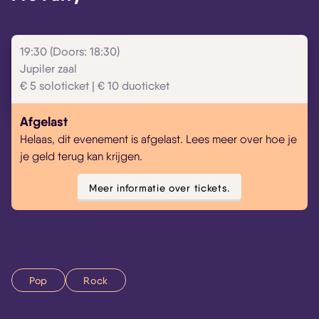
19:30 (Doors: 18:30)
Skip navigatie
Jupiler zaal
€ 5 soloticket | € 10 duoticket
Afgelast
Helaas, dit evenement is afgelast. Lees meer over hoe je
je geld terug kan krijgen.
Meer informatie over tickets.
Pop
Rock