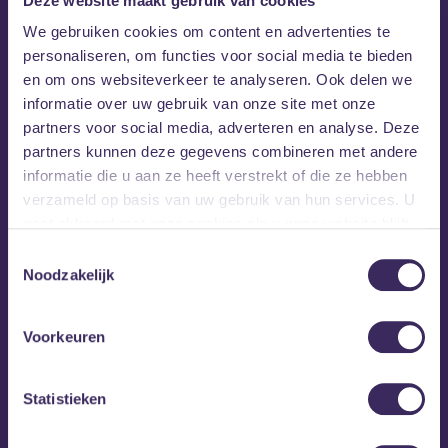
Deze website maakt gebruik van cookies
in de alledaagse werkelijkheid.
We gebruiken cookies om content en advertenties te
personaliseren, om functies voor social media te bieden
DADA
en om ons websiteverkeer te analyseren. Ook delen we
DADA
De Eindhovense rapper
vertelt zijn verhalen ritmisch,
informatie over uw gebruik van onze site met onze
als een dichter, in het Nederlands, in dialect. Met beats en
partners voor social media, adverteren en analyse. Deze
live instrumenten, rap en zang. Met zijn experimentele
partners kunnen deze gegevens combineren met andere
hiphop zoekt hij niet alleen de grenzen van het genre op,
informatie die u aan ze heeft verstrekt of die ze hebben
maar ook de grenzen van de geaccepteerde normen
verzameld op basis van uw gebruik van hun services. U
binnen een hiphop-cultuur die doordrenkt is van machismo.
gaat akkoord met onze cookies als u onze website blijft
gebruiken.
Toestemmingsselectie
Noodzakelijk
Voorkeuren
Statistieken