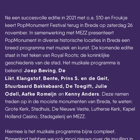
Na een succesvolle editie in 2021 met o.a. S10 en Froukje
keert PopMonument Festival terug in Breda op zaterdag 26
november. In samenwerking met MEZZ presenteert
PopMonument in diverse historische locaties in Breda een
breed programma met muziek en kunst. De komende editie
staat in het teken van Royal Roots; de koninklijke
geschiedenis van de stad. Het muzikale programma is
Joep
Beving
De
bekend:
,
Likt
Klangstof
Bente,
Prins S. en de Geit,
,
,
Stuurbaard Bakkebaard,
De Toegift, Julie
Odell,
Aafke Romeijn
Kenny Anders
en
. Deze namen
treden op in de mooiste monumenten van Breda, te weten:
Grote Kerk, Stadhuis, De Nieuwe Veste, Lutherse Kerk, Kapel
Holland Casino, Stadsgalerij en MEZZ.
Hiermee is het muzikale programma bijna compleet.
Binnenkort hebben we ook mooi nieuws over de invulling in