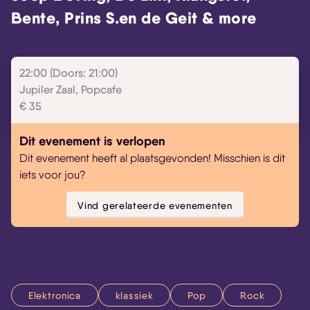
Bente, Prins S.en de Geit & more
22:00 (Doors: 21:00)
Jupiler Zaal, Popcafe
€ 35
Dit evenement is verlopen
Dit evenement heeft al plaatsgevonden! Misschien is dit
iets voor jou?
Vind gerelateerde evenementen
Elektronica
klassiek
Pop
Rock