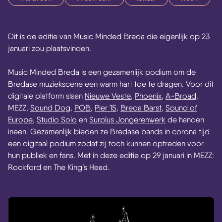
Dit is de editie van Music Minded Breda die eigenlijk op 23
januari zou plaatsvinden.
Music Minded Breda is een gezamenlijk podium om de
Bredase muziekscene een warm hart toe te dragen. Voor dit
digitale platform slaan
Nieuwe Veste
,
Phoenix
,
A-Broad
,
MEZZ,
Sound Dog
,
POB
,
Pier 15
,
Breda Barst
,
Sound of
Europe
,
Studio Solo
en
Surplus Jongerenwerk
de handen
ineen. Gezamenlijk bieden ze Bredase bands in corona tijd
een digitaal podium zodat zij toch kunnen optreden voor
hun publiek en fans. Met in deze editie op 29 januari in MEZZ:
Rockford en The King’s Head.