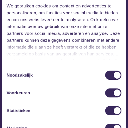
We gebruiken cookies om content en advertenties te
personaliseren, om functies voor social media te bieden
en om ons websiteverkeer te analyseren. Ook delen we
informatie over uw gebruik van onze site met onze
partners voor social media, adverteren en analyse. Deze
partners kunnen deze gegevens combineren met andere
informatie die u aan ze heeft verstrekt of die ze hebben
verzameld op basis van uw gebruik van hun services. U
gaat akkoord met onze cookies als u onze website blijft
gebruiken.
Toestemmingsselectie
Noodzakelijk
Voorkeuren
Statistieken
MEZZ tipt