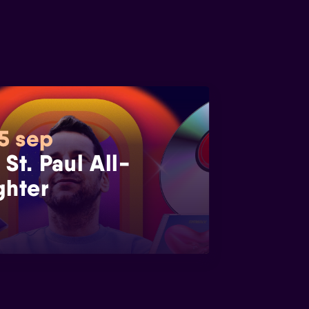
 5 sep
 St. Paul All-
ghter