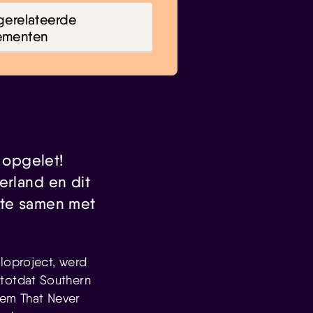
gerelateerde
ementen
 opgelet!
erland en dit
tte samen met
loproject, werd
totdat Southern
lem That Never