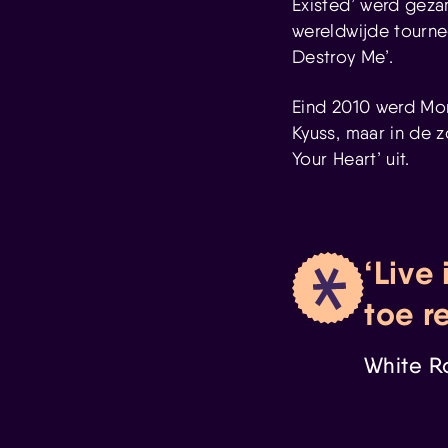
Existed’ werd geza
wereldwijde tourn
Destroy Me’.
Eind 2010 werd Mon
Kyuss, maar in de
Your Heart’ uit.
Live
toe r
White R