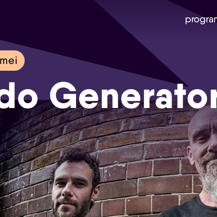
progra
mei
do Generato
Skip navigatie