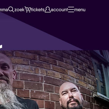
mma
zoek
tickets
account
menu
r