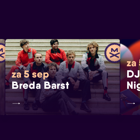
za
DJ
za 5 sep
Breda Barst
Ni