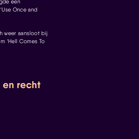
lgde een
 ‘Use Once and
h weer aansloot bij
um ‘Hell Comes To
 en recht