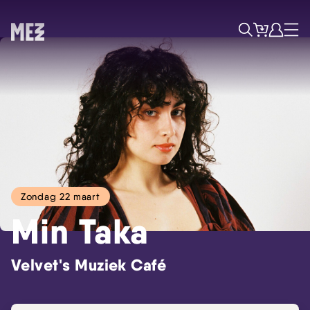
Tickets
Account
Progr
Menu
Zoek
Zondag 22 maart
Min Taka
Velvet's Muziek Café
Skip navigatie