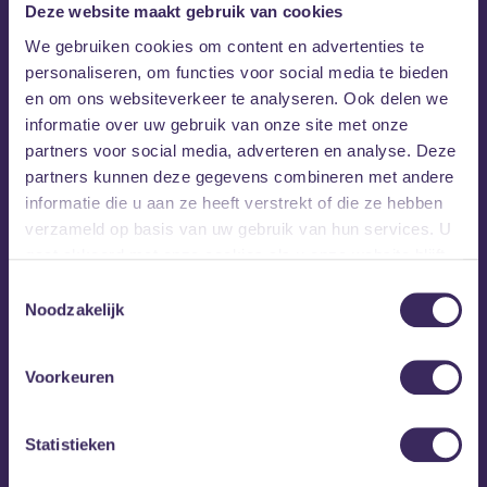
Deze website maakt gebruik van cookies
We gebruiken cookies om content en advertenties te
personaliseren, om functies voor social media te bieden
en om ons websiteverkeer te analyseren. Ook delen we
informatie over uw gebruik van onze site met onze
partners voor social media, adverteren en analyse. Deze
partners kunnen deze gegevens combineren met andere
informatie die u aan ze heeft verstrekt of die ze hebben
verzameld op basis van uw gebruik van hun services. U
gaat akkoord met onze cookies als u onze website blijft
gebruiken.
Toestemmingsselectie
Noodzakelijk
Voorkeuren
Statistieken