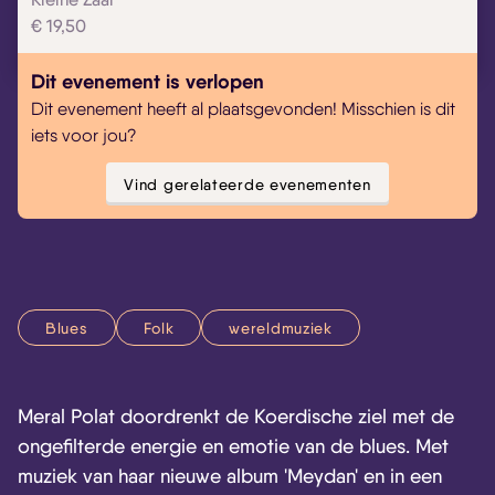
€ 19,50
Dit evenement is verlopen
Dit evenement heeft al plaatsgevonden! Misschien is dit
iets voor jou?
Vind gerelateerde evenementen
Blues
Folk
wereldmuziek
Meral Polat doordrenkt de Koerdische ziel met de
ongefilterde energie en emotie van de blues. Met
muziek van haar nieuwe album 'Meydan' en in een