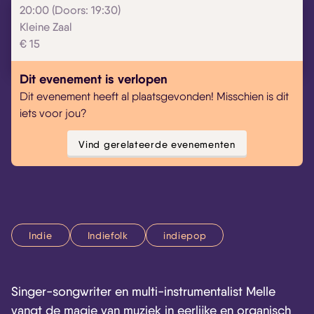
20:00 (Doors: 19:30)
Kleine Zaal
€ 15
Dit evenement is verlopen
Skip navigatie
Dit evenement heeft al plaatsgevonden! Misschien is dit
iets voor jou?
Vind gerelateerde evenementen
Indie
Indiefolk
indiepop
Singer-songwriter en multi-instrumentalist Melle
vangt de magie van muziek in eerlijke en organisch