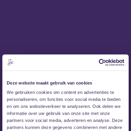
Deze website maakt gebruik van cookies
Will Knox
We gebruiken cookies om content en advertenties te
personaliseren, om functies voor social media te bieden
Will Knox
is een geboren verhalenverteller. Met
en om ons websiteverkeer te analyseren. Ook delen we
slechts een paar woorden en akkoorden weet hij
informatie over uw gebruik van onze site met onze
werelden tot leven te brengen. Zijn nieuwe album
partners voor social media, adverteren en analyse. Deze
‘English Silence’ bevat 11 nummers en toont zijn talent als
partners kunnen deze gegevens combineren met andere
singer-songwriter. Vaak vergeleken met artiesten als