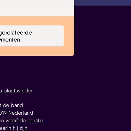
gerelateerde
ementen
u plaatsvinden.
nt de band
2019 Nederland
en vanaf de eerste
rin hij zijn