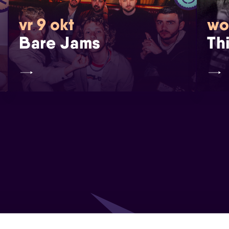
vr 9 okt
wo
Bare Jams
Th