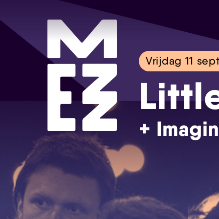
Vrijdag 11 se
Litt
+ Imagin