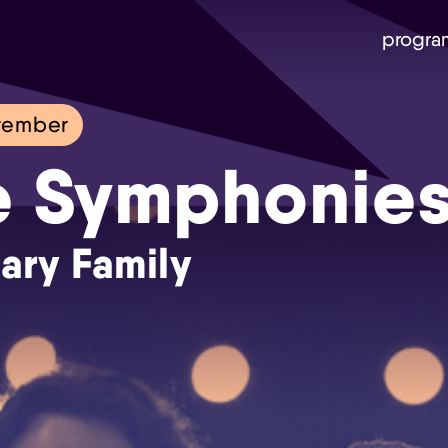
progra
ptember
le Symphonie
ary Family
Skip navigatie