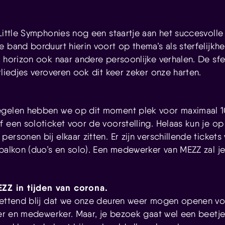
Little Symphonies nog een staartje aan het succesvolle
 band borduurt hierin voort op thema’s als sterfelijkhei
n horizon ook naar andere persoonlijke verhalen. De sfe
rliedjes veroveren ook dit keer zeker onze harten.
egelen hebben we op dit moment plek voor maximaal 1
f een soloticket voor de voorstelling. Helaas kun je o
ersonen bij elkaar zitten. Er zijn verschillende tickets
 balkon (duo’s en solo). Een medewerker van MEZZ zal je
.
ZZ in tijden van corona.
zettend blij dat we onze deuren weer mogen openen voo
iger en medewerker. Maar, je bezoek gaat wel een beetje