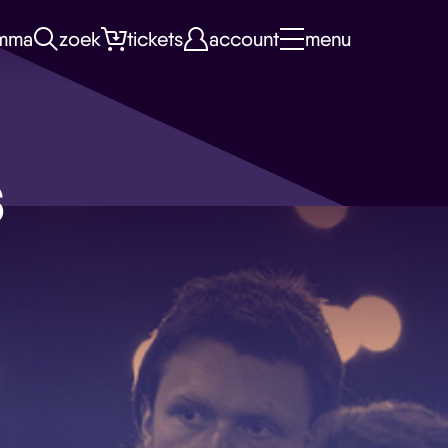
mma
zoek
tickets
account
menu
s