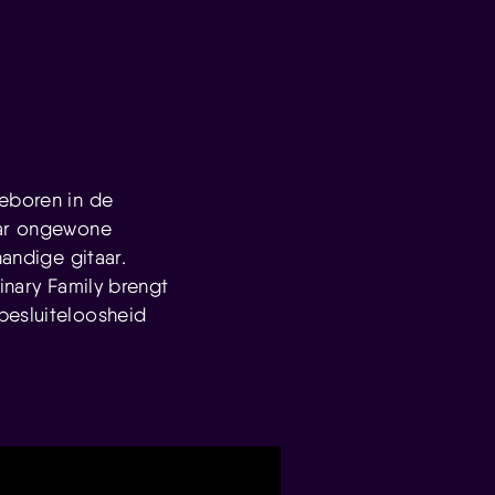
geboren in de
aar ongewone
handige gitaar.
inary Family brengt
besluiteloosheid