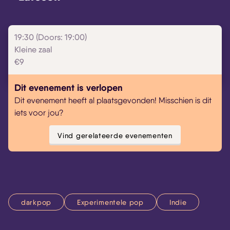
19:30 (Doors: 19:00)
Kleine zaal
€9
Dit evenement is verlopen
Dit evenement heeft al plaatsgevonden! Misschien is dit
iets voor jou?
Vind gerelateerde evenementen
darkpop
Experimentele pop
Indie