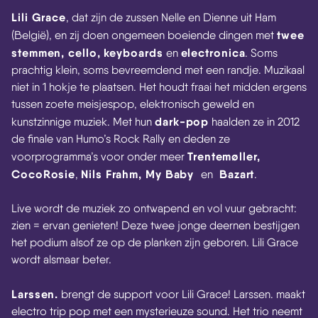
Lili Grace
, dat zijn de zussen Nelle en Dienne uit Ham
twee
(België), en zij doen ongemeen boeiende dingen met
stemmen, cello, keyboards
electronica
en
. Soms
prachtig klein, soms bevreemdend met een randje. Muzikaal
niet in 1 hokje te plaatsen. Het houdt fraai het midden ergens
tussen zoete meisjespop, elektronisch geweld en
dark-pop
kunstzinnige muziek. Met hun
haalden ze in 2012
de finale van Humo’s Rock Rally en deden ze
Trentemøller,
voorprogramma’s voor onder meer
CocoRosie
Nils Frahm, My Baby
Bazart
,
en
.
Live wordt de muziek zo ontwapend en vol vuur gebracht:
zien = ervan genieten! Deze twee jonge deernen bestijgen
het podium alsof ze op de planken zijn geboren. Lili Grace
wordt alsmaar beter.
Larssen.
brengt de support voor Lili Grace! Larssen. maakt
electro trip pop met een mysterieuze sound. Het trio neemt