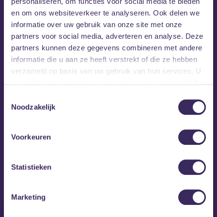
personaliseren, om functies voor social media te bieden
en om ons websiteverkeer te analyseren. Ook delen we
informatie over uw gebruik van onze site met onze
partners voor social media, adverteren en analyse. Deze
partners kunnen deze gegevens combineren met andere
informatie die u aan ze heeft verstrekt of die ze hebben
verzameld op basis van uw gebruik van hun services. U
gaat akkoord met onze cookies als u onze website blijft
gebruiken.
Toestemmingsselectie
Noodzakelijk
Voorkeuren
MEZZ tipt
Statistieken
Marketing