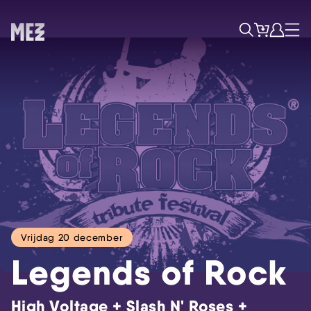
Tickets
Account
Progr
Menu
Zoek
Vrijdag 20 december
Legends of Rock
High Voltage + Slash N' Roses +