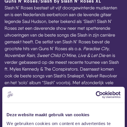
Guns N’ Roses/Slash by Slash N’ Roses XL
Slash N’ Roses bestaat uit vijf doorgewinterde muzikanten
en is een Nederlands eerbetoon aan de levende gitaar
legende Saul Hudson, beter bekend als ‘Slash’! Slash N’
Roses zet een daverende show neer met spetterende
uitvoeringen van de beste songs die Slash in zijn carrière
gemaakt heeft. De setlist van Slash N’ Roses bevat de
grootste hits van Guns N’ Roses als o.a.
Paradise City,
November Rain, Sweet Child O’Mine, Live & Let Die
en is
verder gebaseerd op de meest recente tournee van Slash
ft. Myles Kennedy & The Conspirators. Daarnaast komen
ook de beste songs van Slash’s Snakepit, Velvet Revolver
en het ‘solo’ album “Slash” voorbij. Met afzonderlijk vele
jaren live- en studio ervaring delen de mannen van Slash N’
Roses dezelfde liefde en passie voor stevige muziek en het
werk van Slash in het bijzonder. Slash N’ Roses staat voor de
authentieke sound en de beleving van een echte Guns N’
Deze website maakt gebruik van cookies
Roses/Slash show. De performance staat als een huis, de
muzikale details kloppen en de passie spat er van af! Dát is
We gebruiken cookies om content en advertenties te