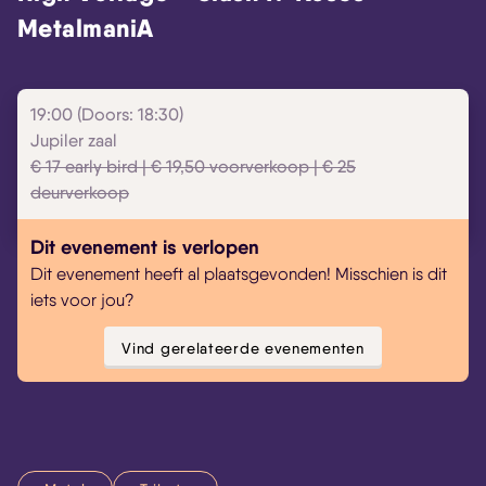
MetalmaniA
Skip navigatie
19:00 (Doors: 18:30)
Jupiler zaal
€ 17 early bird | € 19,50 voorverkoop | € 25
deurverkoop
Dit evenement is verlopen
Dit evenement heeft al plaatsgevonden! Misschien is dit
iets voor jou?
Vind gerelateerde evenementen