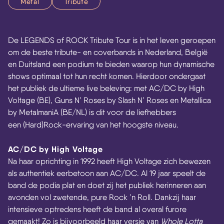
Metal
Tribute
De LEGENDS of ROCK Tribute Tour is in het leven geroepen
om de beste tribute- en coverbands in Nederland, België
en Duitsland een podium te bieden waarop hun dynamische
shows optimaal tot hun recht komen. Hierdoor ondergaat
het publiek de ultieme live beleving: met AC/DC by High
Voltage (BE), Guns N’ Roses by Slash N’ Roses en Metallica
by MetalmaniA (BE/NL) is dit voor de liefhebbers
een (Hard)Rock-ervaring van het hoogste niveau.
AC/DC by High Voltage
Na haar oprichting in 1992 heeft High Voltage zich bewezen
als authentiek eerbetoon aan AC/DC. Al 19 jaar speelt de
band de podia plat en doet zij het publiek herinneren aan
avonden vol zwetende, pure Rock ’n Roll. Dankzij haar
intensieve optredens heeft de band al overal furore
gemaakt! Zo is bijvoorbeeld haar versie van
Whole Lotta