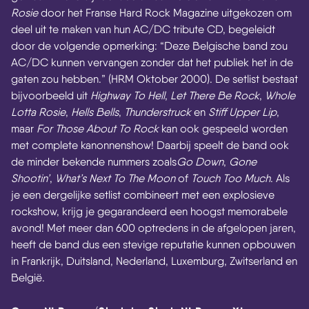
Rosie
door het Franse Hard Rock Magazine uitgekozen om
deel uit te maken van hun AC/DC tribute CD, begeleidt
door de volgende opmerking: “Deze Belgische band zou
AC/DC kunnen vervangen zonder dat het publiek het in de
gaten zou hebben.” (HRM Oktober 2000). De setlist bestaat
bijvoorbeeld uit
Highway To Hell
,
Let There Be Rock
,
Whole
Lotta Rosie
,
Hells Bells
,
Thunderstruck
en
Stiff Upper Lip
,
maar
For Those About To Rock
kan ook gespeeld worden
met complete kanonnenshow! Daarbij speelt de band ook
de minder bekende nummers zoals
Go Down
,
Gone
Shootin’
,
What’s Next To The Moon
of
Touch Too Much
. Als
je een dergelijke setlist combineert met een explosieve
rockshow, krijg je gegarandeerd een hoogst memorabele
avond! Met meer dan 600 optredens in de afgelopen jaren,
heeft de band dus een stevige reputatie kunnen opbouwen
in Frankrijk, Duitsland, Nederland, Luxemburg, Zwitserland en
België.