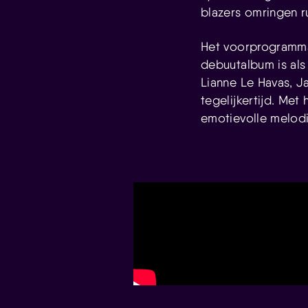
blazers omringen r
Het voorprogramma
debuutalbum is als
Lianne Le Havas, J
tegelijkertijd. Me
emotievolle melodi