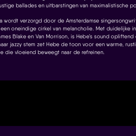
ustige ballades en uitbarstingen van maximalistische p
 wordt verzorgd door de Amsterdamse singersongwri
 een oneindige cirkel van melancholie. Met duidelijke i
ames Blake en Van Morrison, is Hebe’s sound opliftend
t haar jazzy stem zet Hebe de toon voor een warme, rust
e die vloeiend beweegt naar de refreinen.