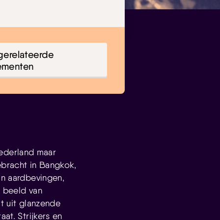
gerelateerde
ementen
Nederland maar
ebracht in Bangkok,
an aardbevingen,
k beeld van
at uit glanzende
at. Strijkers en