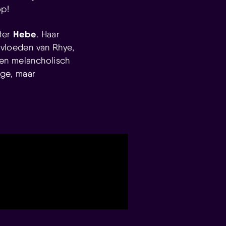
op!
Hebe
ter
. Haar
nvloeden van Rhye,
 en melancholisch
ige, maar