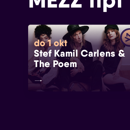
do 1 okt
Stef Kamil Carlens &
The Poem