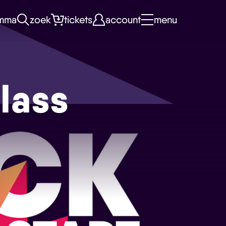
mma
zoek
tickets
account
menu
lass