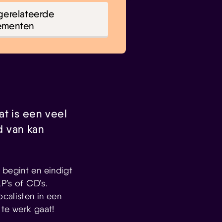
gerelateerde
ementen
t is een veel
d van kan
 begint en eindigt
P’s of CD’s.
calisten in een
 te werk gaat!