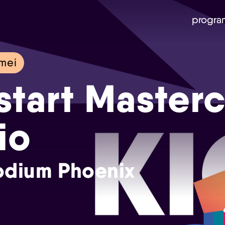
progra
mei
start Masterc
io
Skip navigatie
dium Phoenix