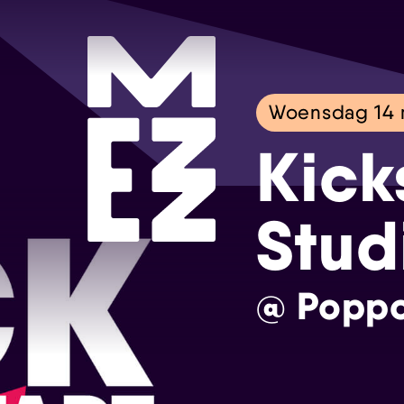
Woensdag 14 
Kick
Stud
@ Poppo