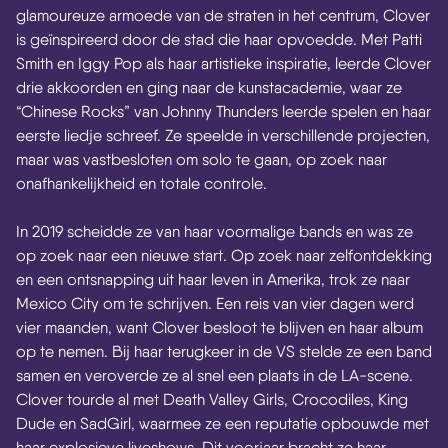
glamoureuze armoede van de straten in het centrum, Clover
is geïnspireerd door de stad die haar opvoedde. Met Patti
Smith en Iggy Pop als haar artistieke inspiratie, leerde Clover
drie akkoorden en ging naar de kunstacademie, waar ze
“Chinese Rocks” van Johnny Thunders leerde spelen en haar
eerste liedje schreef. Ze speelde in verschillende projecten,
maar was vastbesloten om solo te gaan, op zoek naar
onafhankelijkheid en totale controle.
In 2019 scheidde ze van haar voormalige bands en was ze
op zoek naar een nieuwe start. Op zoek naar zelfontdekking
en een ontsnapping uit haar leven in Amerika, trok ze naar
Mexico City om te schrijven. Een reis van vier dagen werd
vier maanden, want Clover besloot te blijven en haar album
op te nemen. Bij haar terugkeer in de VS stelde ze een band
samen en veroverde ze al snel een plaats in de LA-scene.
Clover tourde al met Death Valley Girls, Crocodiles, King
Dude en SadGirl, waarmee ze een reputatie opbouwde met
haar explosieve liveshows. Dit voorjaar bracht ze haar