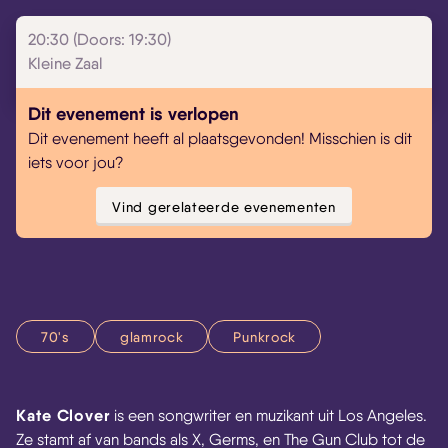
20:30 (Doors: 19:30)
Kleine Zaal
Dit evenement is verlopen
Dit evenement heeft al plaatsgevonden! Misschien is dit
iets voor jou?
Vind gerelateerde evenementen
70's
glamrock
Punkrock
Kate Clover
is een songwriter en muzikant uit Los Angeles.
Ze stamt af van bands als X, Germs, en The Gun Club tot de