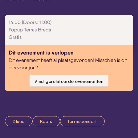
14:00 (Doors: 11:00)
Popup Terras Breda
Gratis
Dit evenement is verlopen
Dit evenement heeft al plaatsgevonden! Misschien is dit
iets voor jou?
Vind gerelateerde evenementen
Blues
Roots
terrasconcert