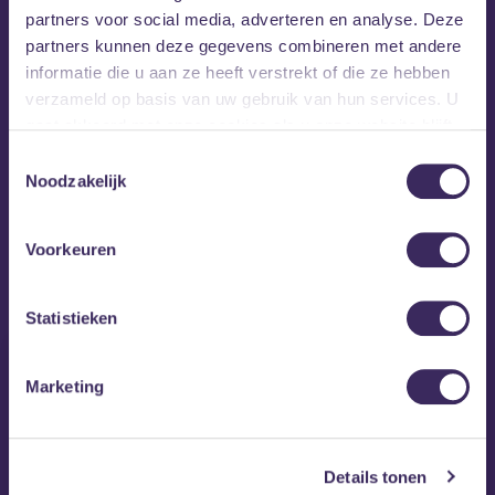
partners voor social media, adverteren en analyse. Deze
partners kunnen deze gegevens combineren met andere
informatie die u aan ze heeft verstrekt of die ze hebben
verzameld op basis van uw gebruik van hun services. U
gaat akkoord met onze cookies als u onze website blijft
gebruiken.
Toestemmingsselectie
Noodzakelijk
Voorkeuren
MEZZ tipt
Statistieken
Marketing
Details tonen