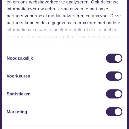
en om ons websiteverkeer te analyseren. Ook delen we
altijd gemeend en recht op het doel af. In 2022 zal Mickie’s
informatie over uw gebruik van onze site met onze
debuut EP uitkomen.
partners voor social media, adverteren en analyse. Deze
partners kunnen deze gegevens combineren met andere
informatie die u aan ze heeft verstrekt of die ze hebben
verzameld op basis van uw gebruik van hun services. U
gaat akkoord met onze cookies als u onze website blijft
gebruiken.
Toestemmingsselectie
Noodzakelijk
Voorkeuren
Statistieken
Marketing