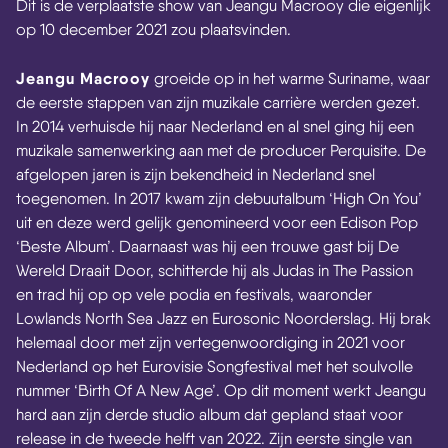
Dit is de verplaatste show van Jeangu Macrooy die eigenlijk
op 10 december 2021 zou plaatsvinden.
Jeangu Macrooy
groeide op in het warme Suriname, waar
de eerste stappen van zijn muzikale carrière werden gezet.
In 2014 verhuisde hij naar Nederland en al snel ging hij een
muzikale samenwerking aan met de producer Perquisite. De
afgelopen jaren is zijn bekendheid in Nederland snel
toegenomen. In 2017 kwam zijn debuutalbum ‘High On You’
uit en deze werd gelijk genomineerd voor een Edison Pop
‘Beste Album’. Daarnaast was hij een trouwe gast bij De
Wereld Draait Door, schitterde hij als Judas in The Passion
en trad hij op op vele podia en festivals, waaronder
Lowlands North Sea Jazz en Eurosonic Noorderslag. Hij brak
helemaal door met zijn vertegenwoordiging in 2021 voor
Nederland op het Eurovisie Songfestival met het soulvolle
nummer ‘Birth Of A New Age’. Op dit moment werkt Jeangu
hard aan zijn derde studio album dat gepland staat voor
release in de tweede helft van 2022. Zijn eerste single van