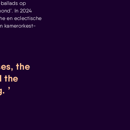
-ballads op
ond’. In 2024
che en eclectische
en kamerorkest-
ses, the
d the
g.