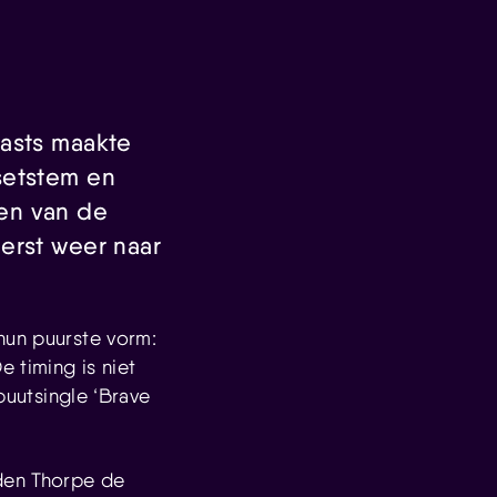
easts maakte
setstem en
en van de
erst weer naar
hun puurste vorm:
e timing is niet
ebuutsingle ‘Brave
yden Thorpe de