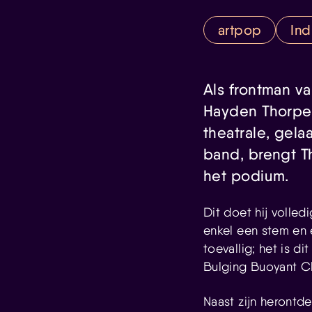
artpop
Ind
Als frontman v
Hayden Thorpe 
theatrale, gel
band, brengt T
het podium.
Dit doet hij volle
enkel een stem en e
toevallig; het is d
Bulging Buoyant Cla
Naast zijn herontd