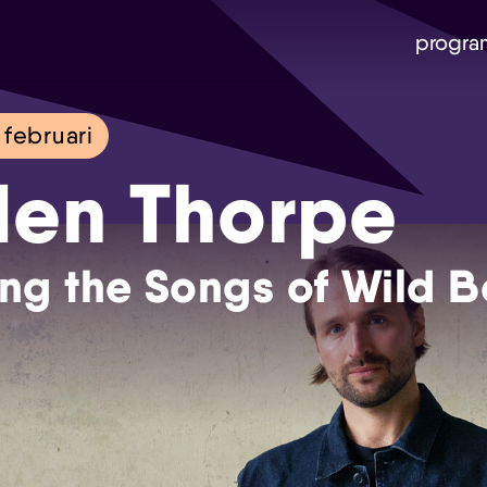
progra
februari
en Thorpe
ng the Songs of Wild B
Skip navigatie