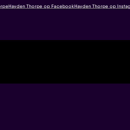
orpe
Hayden Thorpe op Facebook
Hayden Thorpe op Insta