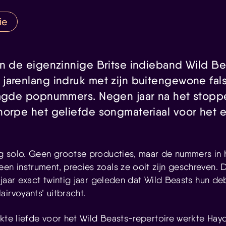
ie
an de eigenzinnige Britse indieband Wild B
jarenlang indruk met zijn buitengewone fal
aagde popnummers. Negen jaar na het stopp
horpe het geliefde songmateriaal voor het e
dig solo. Geen grootse producties, maar de nummers in 
en instrument, precies zoals ze ooit zijn geschreven. D
it jaar exact twintig jaar geleden dat Wild Beasts hun d
irvoyants’ uitbracht.
ekte liefde voor het Wild Beasts-repertoire werkte Ha