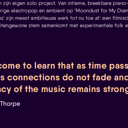
n zijn eigen solo project. Van intieme, breekbare piano
merige electropop en ambient op ‘Moondust for My Diam
ss’ zijn meest ambitieuze werk tot nu toe af: een filmis
buitengewone stem samenkomt met experimentele folk 
come to learn that as time pas
’s connections do not fade an
cy of the music remains stron
Thorpe