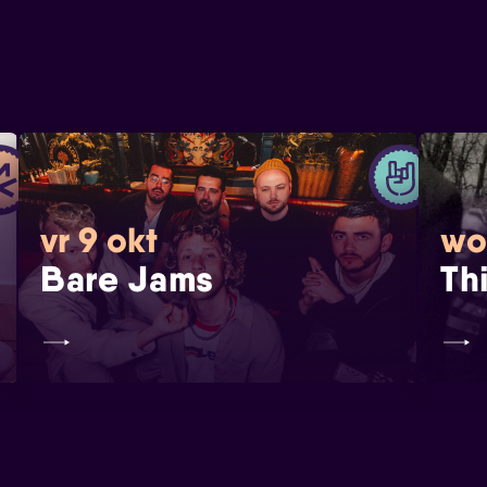
vr 9 okt
wo
Bare Jams
Th