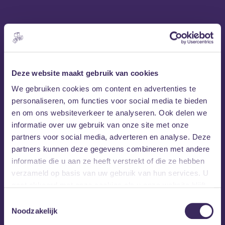
Deze website maakt gebruik van cookies
We gebruiken cookies om content en advertenties te
personaliseren, om functies voor social media te bieden
Portland (solo)
en om ons websiteverkeer te analyseren. Ook delen we
informatie over uw gebruik van onze site met onze
Portland
In zeven jaar tijd is
een van de populairste
partners voor social media, adverteren en analyse. Deze
indie-acts in België geworden. De band rondom Jente
partners kunnen deze gegevens combineren met andere
Pironet maakt gevoelige, dromerige songs die zowel
informatie die u aan ze heeft verstrekt of die ze hebben
live de grootste podia optillen tot momenten van
verzameld op basis van uw gebruik van hun services. U
roezige euforie. Jente zal solo het podium betreden als
gaat akkoord met onze cookies als u onze website blijft
support van Great Lake Swimmers. Maar van grootste
gebruiken.
Toestemmingsselectie
podia’s tot een intieme club; Jente weet moeiteloos te
Noodzakelijk
roeren. De derde plaat ‘Champain’ zit bomvol muziek