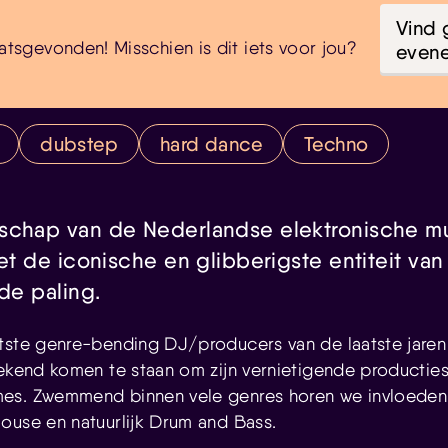
Vind 
atsgevonden! Misschien is dit iets voor jou?
even
dubstep
hard dance
Techno
schap van de Nederlandse elektronische mu
met de iconische en glibberigste entiteit van
dde paling.
tste genre-bending DJ/producers van de laatste jaren
bekend komen te staan om zijn vernietigende productie
es. Zwemmend binnen vele genres horen we invloeden
ouse en natuurlijk Drum and Bass.