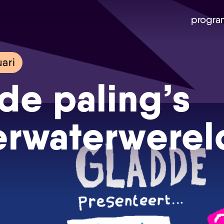
progra
uari
de paling’s
rwaterwerel
Skip navigatie