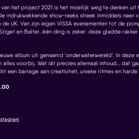
an het project 2021 is het moeilijk weg te denken uit 
De indrukwekkende show-reeks streek inmiddels neer v
 en de UK. Van zijn eigen VISSA evenementen tot de p
Sziget en Balter, één ding is zeker: deze gladde rakker 
nieuwe album uit genaamd ‘onderwaterwereld’. In deze 
 alles voorbij. Wat dit precies allemaal inhoud… dat g
t een barrage aan creativiteit, unieke ritmes en harde
2.00
nstagram