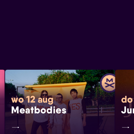
wo 12 aug
do
Meatbodies
Ju