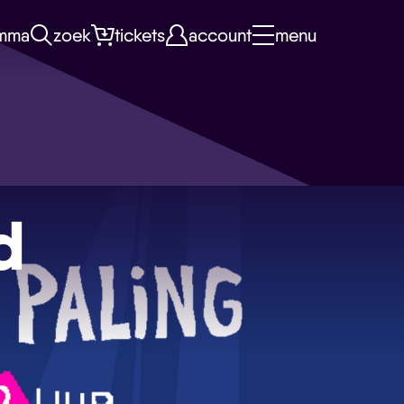
mma
zoek
tickets
account
menu
d