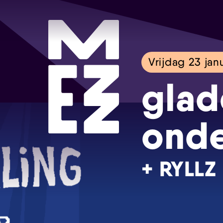
Vrijdag 23 jan
glad
onde
+ RYLLZ