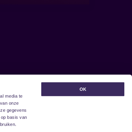
euwsbrief ontvangen?
OK
al media te
 van onze
deze gegevens
 op basis van
bruiken.