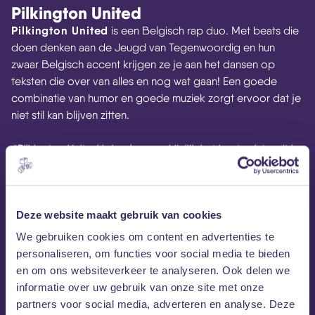
Pilkington United
Pilkington United
is een Belgisch rap duo. Met beats die
doen denken aan de Jeugd van Tegenwoordig en hun
zwaar Belgisch accent krijgen ze je aan het dansen op
teksten die over van alles en nog wat gaan! Een goede
combinatie van humor en goede muziek zorgt ervoor dat je
niet stil kan blijven zitten.
“Pilkington United is heel waarschijnlijk het beste dat ooit in
het Nederlands is uitgebracht. Meesterpoëet Zjwal laat op
virtuoze manier zien hoe taal de gebruiker kan dienen, met
veel respect voor syntax en grammatica. Bijgestaan door
Deze website maakt gebruik van cookies
Dhee, de Kanye West van Zonhoven, brachten de twee
vorig jaar hun éérste Magnum Opus uit.” –
Madame
We gebruiken cookies om content en advertenties te
Gauloise
personaliseren, om functies voor social media te bieden
en om ons websiteverkeer te analyseren. Ook delen we
informatie over uw gebruik van onze site met onze
partners voor social media, adverteren en analyse. Deze