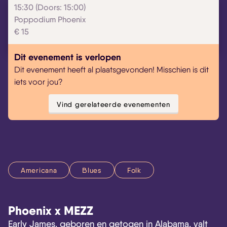
15:30 (Doors: 15:00)
Poppodium Phoenix
€ 15
Skip navigatie
Dit evenement is verlopen
Dit evenement heeft al plaatsgevonden! Misschien is dit
iets voor jou?
Vind gerelateerde evenementen
Americana
Blues
Folk
Phoenix x MEZZ
Early James, geboren en getogen in Alabama, valt