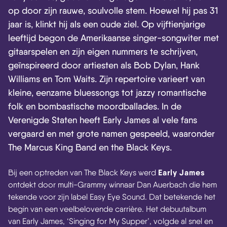
op door zijn rauwe, soulvolle stem. Hoewel hij pas 31
jaar is, klinkt hij als een oude ziel. Op vijftienjarige
leeftijd begon de Amerikaanse singer-songwiter met
gitaarspelen en zijn eigen nummers te schrijven,
geïnspireerd door artiesten als Bob Dylan, Hank
Williams en Tom Waits. Zijn repertoire varieert van
kleine, eenzame bluessongs tot jazzy romantische
folk en bombastische moordballades. In de
Verenigde Staten heeft Early James al vele fans
vergaard en met grote namen gespeeld, waaronder
The Marcus King Band en the Black Keys.
Early James
Bij een optreden van The Black Keys werd
ontdekt door multi-Grammy winnaar Dan Auerbach die hem
tekende voor zijn label Easy Eye Sound. Dat betekende het
begin van een veelbelovende carrière. Het debuutalbum
van Early James, ‘Singing for My Supper’, volgde al snel en