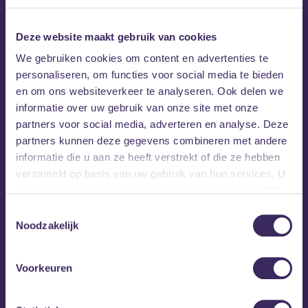
Deze website maakt gebruik van cookies
We gebruiken cookies om content en advertenties te
Dalton Mills
personaliseren, om functies voor social media te bieden
en om ons websiteverkeer te analyseren. Ook delen we
Dalton Mills
creëert verhalen die je tot de laatste
informatie over uw gebruik van onze site met onze
noot blijft boeien. Na zijn vijfsterren-Altcountry-debuut
partners voor social media, adverteren en analyse. Deze
bracht de singer-songwriter dit jaar het album “Good
partners kunnen deze gegevens combineren met andere
Place To Hide” uit. Met zijn plaat verweeft Mills verhalen
informatie die u aan ze heeft verstrekt of die ze hebben
en poëzie met een geheel eigen geluid.
verzameld op basis van uw gebruik van hun services. U
gaat akkoord met onze cookies als u onze website blijft
Met de hulp van John Prine, Guy Clarke, Blaze Foley en
gebruiken.
Toestemmingsselectie
Townes Van Zandt heeft Mills zijn capaciteiten als
Noodzakelijk
songwriter verbeterd. Hij schrijft liedjes die, net als zijn
held voor hem, mooi blijven en mensen jarenlang raken.
Voorkeuren
In combinatie met zijn uitstekende picking is hij in staat
om op elk podium zijn mannetje te staan.