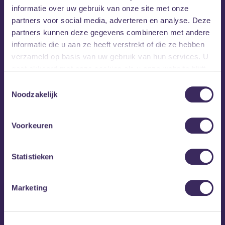
carnavallen!
informatie over uw gebruik van onze site met onze
partners voor social media, adverteren en analyse. Deze
Jupiler Zaal
partners kunnen deze gegevens combineren met andere
Valt het weer tegen? Ben je die optocht beu? Of word je
informatie die u aan ze heeft verstrekt of die ze hebben
claustrofobisch op dat propvolle voorplein? In de grote
verzameld op basis van uw gebruik van hun services. U
zaal kan je genieten van de heerlijkste carnavalsklassiekers
gaat akkoord met onze cookies als u onze website blijft
en nieuwste krakers. Hoss till you drop!
gebruiken.
Toestemmingsselectie
Noodzakelijk
Website Kielegat
Facebook-event
Voorkeuren
MEZZ tipt
Statistieken
Marketing