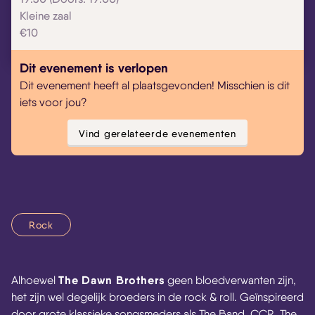
Kleine zaal
€10
Dit evenement is verlopen
Dit evenement heeft al plaatsgevonden! Misschien is dit
iets voor jou?
Vind gerelateerde evenementen
Rock
The
Dawn Brothers
Alhoewel
geen bloedverwanten zijn,
het zijn wel degelijk broeders in de rock & roll. Geïnspireerd
door grote klassieke songsmeders als The Band, CCR, The