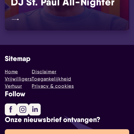
DJ St. Paul All-Nighter
Sitemap
Home
Disclaimer
Vrijwilligers
Toegankelijkheid
Verhuur
Privacy & cookies
Follow
Facebook
Instagram
LinkedIn
Onze nieuwsbrief ontvangen?