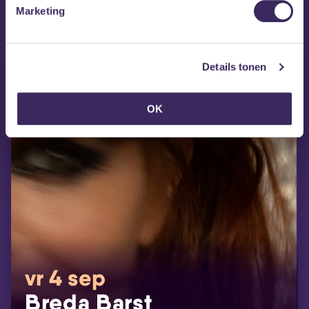
MEZZ tipt
Marketing
Details tonen
OK
vr 4 sep
Breda Barst