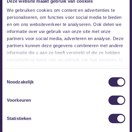
Deze website maakt gebruik van cookies
We gebruiken cookies om content en advertenties te
personaliseren, om functies voor social media te bieden
en om ons websiteverkeer te analyseren. Ook delen we
informatie over uw gebruik van onze site met onze
partners voor social media, adverteren en analyse. Deze
partners kunnen deze gegevens combineren met andere
informatie die u aan ze heeft verstrekt of die ze hebben
verzameld op basis van uw gebruik van hun services. U
gaat akkoord met onze cookies als u onze website blijft
gebruiken.
Toestemmingsselectie
Noodzakelijk
Voorkeuren
Statistieken