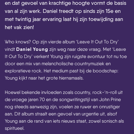
en dat gevoel van krachtige hoogte vormt de basis
van al zijn werk. Daniel treedt op sinds zijn 15e en
met twintig jaar ervaring laat hij zijn toewijding aan
het vak zien!
Who knows? Op zijn vierde album ‘Leave It Out To Dry’
Daniel Young
vindt
zijn weg naar deze vraag. Met ‘Leave
It Out To Dry’ verkent Young zijn ruigste avontuur tot nu toe
door een mix van melancholische countrymuziek en
exploratieve rock. Het medium past bij de boodschap:
Young kijkt naar het grote hiernamaals.
Hoewel bekende invloeden zoals country, rock-‘n-roll uit
de vroege jaren 70 en de songwritingstijl van John Prine
nog steeds aanwezig zijn, voelen ze ruwer en onrustiger
aan. Dit album straalt een gevoel van urgentie uit, alsof
Young aan de rand van iets nieuws staat, zowel sonisch als
spiritueel.