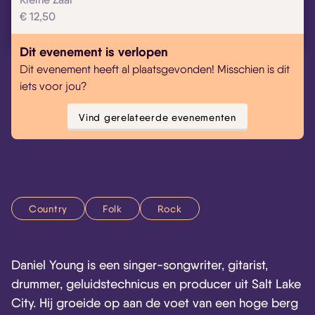
Skip navigatie
€ 12,50
Dit evenement is verlopen
Dit evenement heeft al plaatsgevonden! Misschien is dit
iets voor jou?
Vind gerelateerde evenementen
Country
Folk
Rock
Daniel Young is een singer-songwriter, gitarist,
drummer, geluidstechnicus en producer uit Salt Lake
City. Hij groeide op aan de voet van een hoge berg