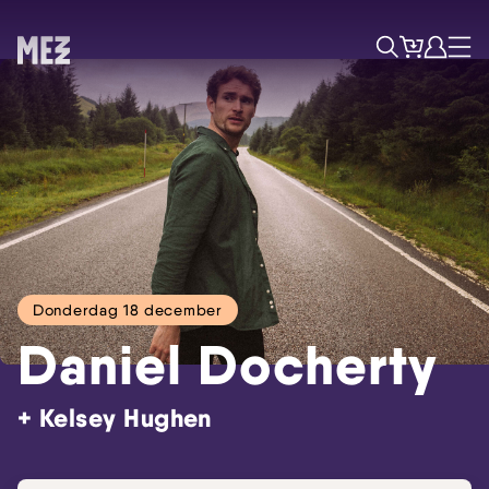
Tickets
Account
Progr
Menu
Zoek
Donderdag 18 december
Daniel Docherty
+ Kelsey Hughen