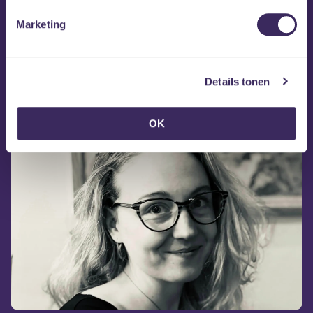
Marketing
Website Kelsey Hughen
Details tonen
Kelsey Hughen op Facebook
Kelsey Hughen op Instagram
OK