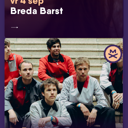
vr 4 sep
Breda Barst