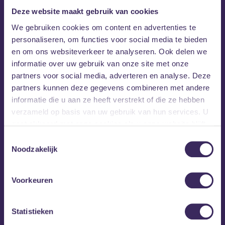
Kelsey Hughen
Deze website maakt gebruik van cookies
We gebruiken cookies om content en advertenties te
Kelsey Hughen
is een singer-songwriter uit Texas en
personaliseren, om functies voor social media te bieden
haar muziek omvat verschillende genres. Na haar studie
en om ons websiteverkeer te analyseren. Ook delen we
verhuisde ze naar New York, waar ze zich direct thuis
informatie over uw gebruik van onze site met onze
voelde als artiest en regelmatig optrad in de
partners voor social media, adverteren en analyse. Deze
Rockwood Music Hall. In haar debuut-EP vertellen de
partners kunnen deze gegevens combineren met andere
nummers grillige verhalen, verweven met filmische
informatie die u aan ze heeft verstrekt of die ze hebben
melodieën, die luisteraars meenemen naar een
verzameld op basis van uw gebruik van hun services. U
dromerige wereld met haar unieke geluid en heldere
gaat akkoord met onze cookies als u onze website blijft
stem.
gebruiken.
Toestemmingsselectie
Noodzakelijk
Momenteel werkt Kelsey aan haar tweede EP, die in
2026 wordt verwacht.
Voorkeuren
Statistieken