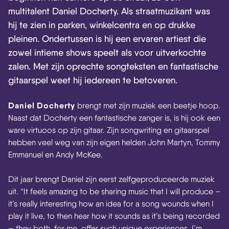
multitalent Daniel Docherty. Als straatmuzikant was
hij te zien in parken, winkelcentra en op drukke
pleinen. Ondertussen is hij een ervaren artiest die
zowel intieme shows speelt als voor uitverkochte
zalen. Met zijn oprechte songteksten en fantastische
gitaarspel weet hij iedereen te betoveren.
Daniel Docherty
brengt met zijn muziek een beetje hoop.
Naast dat Docherty een fantastische zanger is, is hij ook een
ware virtuoos op zijn gitaar. Zijn songwriting en gitaarspel
hebben veel weg van zijn eigen helden John Martyn, Tommy
Emmanuel en Andy McKee.
Dit jaar brengt Daniel zijn eerst zelfgeproduceerde muziek
uit. “It feels amazing to be sharing music that I will produce –
it’s really interesting how an idea for a song wounds when I
play it live, to then hear how it sounds as it’s being recorded
– they both, for me, offer such unique experiences. I’m