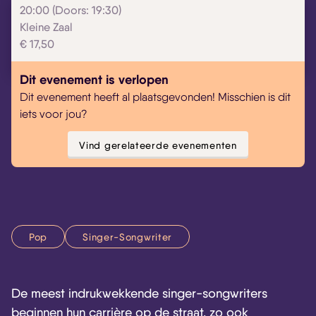
20:00 (Doors: 19:30)
Kleine Zaal
€ 17,50
Skip navigatie
Dit evenement is verlopen
Dit evenement heeft al plaatsgevonden! Misschien is dit
iets voor jou?
Vind gerelateerde evenementen
Pop
Singer-Songwriter
De meest indrukwekkende singer-songwriters
beginnen hun carrière op de straat, zo ook