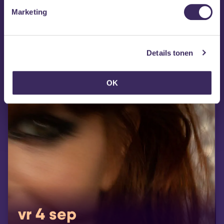
40UP
Marketing
Details tonen
OK
vr 4 sep