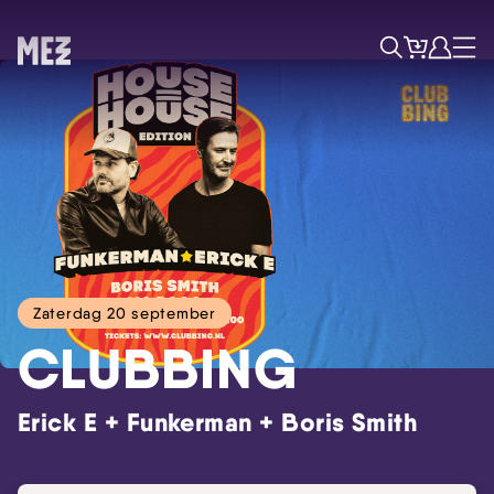
Tickets
Account
Progr
Menu
Zoek
Zaterdag 20 september
CLUBBING
Skip navigatie
Erick E + Funkerman + Boris Smith