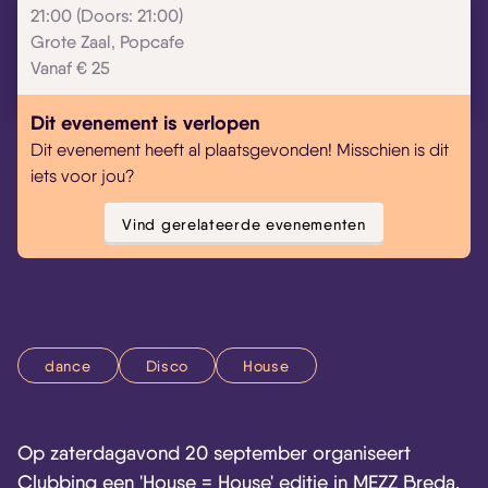
21:00 (Doors: 21:00)
Grote Zaal, Popcafe
Vanaf € 25
Dit evenement is verlopen
Dit evenement heeft al plaatsgevonden! Misschien is dit
iets voor jou?
Vind gerelateerde evenementen
dance
Disco
House
Op zaterdagavond 20 september organiseert
Clubbing een 'House = House' editie in MEZZ Breda,