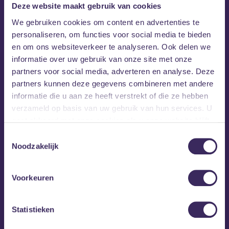
Deze website maakt gebruik van cookies
MEZZ tipt
We gebruiken cookies om content en advertenties te
personaliseren, om functies voor social media te bieden
en om ons websiteverkeer te analyseren. Ook delen we
informatie over uw gebruik van onze site met onze
partners voor social media, adverteren en analyse. Deze
partners kunnen deze gegevens combineren met andere
informatie die u aan ze heeft verstrekt of die ze hebben
verzameld op basis van uw gebruik van hun services. U
gaat akkoord met onze cookies als u onze website blijft
gebruiken.
Toestemmingsselectie
Noodzakelijk
Voorkeuren
vr 28 aug
Statistieken