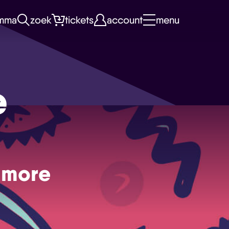
mma
zoek
tickets
account
menu
e
 more