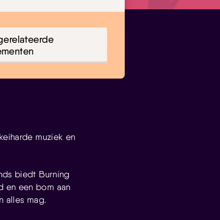
gerelateerde
ementen
 keiharde muziek en
nds biedt Burning
id en een bom aan
n alles mag.