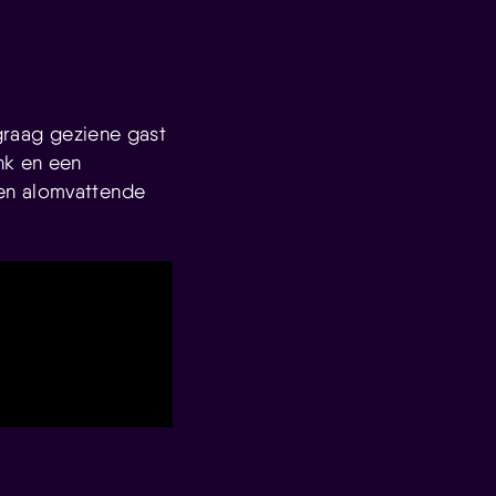
 graag geziene gast
nk en een
en alomvattende