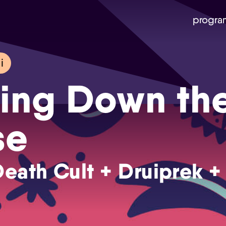
progra
i
ing Down th
se
eath Cult + Druiprek +