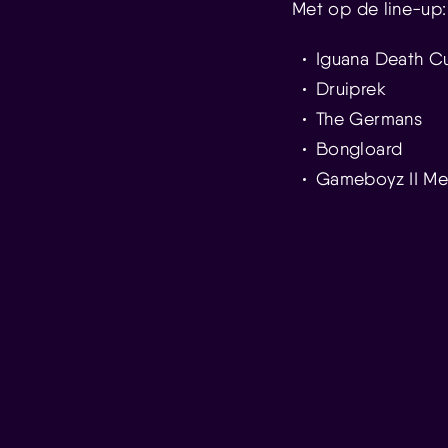
Met op de line-up:
Iguana Death Cu
Druiprek
The Germans
Bongloard
Gameboyz II Me