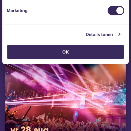
Marketing
MEZZ tipt
Details tonen
OK
vr 28 aug