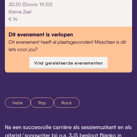
20:30 (Doors: 19:30)
Kleine Zaal
€ 14
Dit evenement is verlopen
Dit evenement heeft al plaatsgevonden! Misschien is dit
iets voor jou?
Vind gerelateerde evenementen
Indie
Pop
Rock
Na een succesvolle carrière als sessiemuzikant en als
gitarist/songwriter bij o.a. 3JS besloot Blanko in