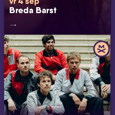
vr 4 sep
Breda Barst