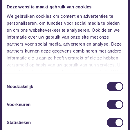
Deze website maakt gebruik van cookies
We gebruiken cookies om content en advertenties te
personaliseren, om functies voor social media te bieden
en om ons websiteverkeer te analyseren. Ook delen we
informatie over uw gebruik van onze site met onze
partners voor social media, adverteren en analyse. Deze
partners kunnen deze gegevens combineren met andere
informatie die u aan ze heeft verstrekt of die ze hebben
verzameld op basis van uw gebruik van hun services. U
gaat akkoord met onze cookies als u onze website blijft
gebruiken.
Toestemmingsselectie
Noodzakelijk
Voorkeuren
Statistieken