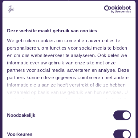
Skool Pajama Jam >> Don’t miss this !!
#nr1classicpartyinbreda
Deze website maakt gebruik van cookies
** DRESSCODE: HOUSE PARTY films Kid en Play… **
We gebruiken cookies om content en advertenties te
LINK:
https://www.youtube.com/
watch?v=Fcv3v2JIj34
personaliseren, om functies voor social media te bieden
en om ons websiteverkeer te analyseren. Ook delen we
MEZZ tipt
informatie over uw gebruik van onze site met onze
partners voor social media, adverteren en analyse. Deze
partners kunnen deze gegevens combineren met andere
informatie die u aan ze heeft verstrekt of die ze hebben
verzameld op basis van uw gebruik van hun services. U
gaat akkoord met onze cookies als u onze website blijft
gebruiken.
Toestemmingsselectie
Noodzakelijk
Voorkeuren