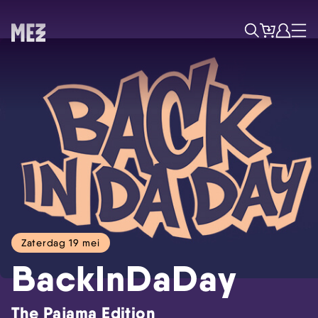
Tickets
Account
Progr
Menu
Zoek
Zaterdag 19 mei
Skip navigatie
BackInDaDay
The Pajama Edition