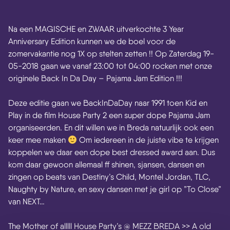
Na een MAGISCHE en ZWAAR uitverkochte 3 Year
Anniversary Edition kunnen we de boel voor de
zomervakantie nog 1X op stelten zetten !! Op Zaterdag 19-
05-2018 gaan we vanaf 23:00 tot 04:00 rocken met onze
originele Back In Da Day – Pajama Jam Edition !!!
Deze editie gaan we BackInDaDay naar 1991 toen Kid en
Play in de film House Party 2 een super dope Pajama Jam
organiseerden. En dit willen we in Breda natuurlijk ook een
keer mee maken
Om iedereen in de juiste vibe te krijgen
koppelen we daar een dope best dressed award aan. Dus
kom daar gewoon allemaal ff shinen, sjansen, dansen en
zingen op beats van Destiny’s Child, Montel Jordan, TLC,
Naughty by Nature, en sexy dansen met je girl op ”To Close”
van NEXT…
The Mother of alllll House Party’s @ MEZZ BREDA >> A old