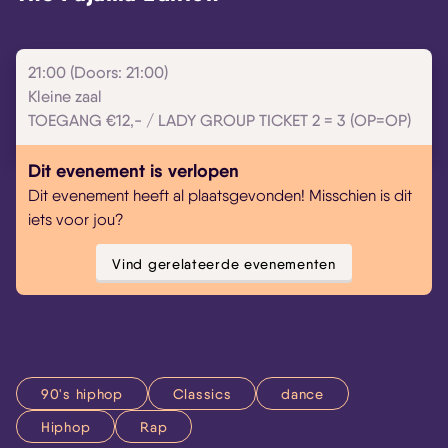
21:00 (Doors: 21:00)
Kleine zaal
TOEGANG €12,- / LADY GROUP TICKET 2 = 3 (OP=OP)
Dit evenement is verlopen
Dit evenement heeft al plaatsgevonden! Misschien is dit
iets voor jou?
Vind gerelateerde evenementen
90's hiphop
Classics
dance
Hiphop
Rap