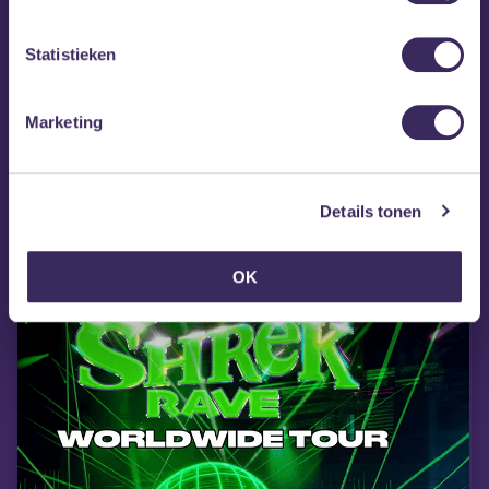
Statistieken
Marketing
vr 4 sep
Breda Barst
Details tonen
OK