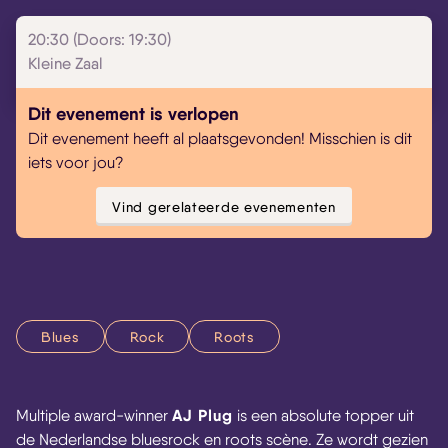
20:30 (Doors: 19:30)
Kleine Zaal
Dit evenement is verlopen
Dit evenement heeft al plaatsgevonden! Misschien is dit
iets voor jou?
Vind gerelateerde evenementen
Blues
Rock
Roots
AJ Plug
Multiple award-winner
is een absolute topper uit
de Nederlandse bluesrock en roots scène. Ze wordt gezien