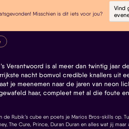
Vind 
atsgevonden! Misschien is dit iets voor jou?
even
e
’s Verantwoord is al meer dan twintig jaar d
rrijkste nacht bomvol credible knallers uit e
 Laat je meenemen naar de jaren van neon li
 gewafeld haar, compleet met al die foute e
an de Rubik’s cube en poets je Marios Bros-skills op. Tu
ey, The Cure, Prince, Duran Duran en alles wat jij maar