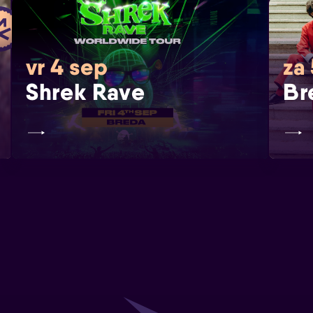
vr 4 sep
za
Shrek Rave
Br