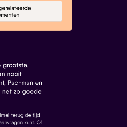
gerelateerde
ementen
e grootste,
en nooit
cht, Pac-man en
n net zo goede
imel terug de tijd
 aanvragen kunt. Of