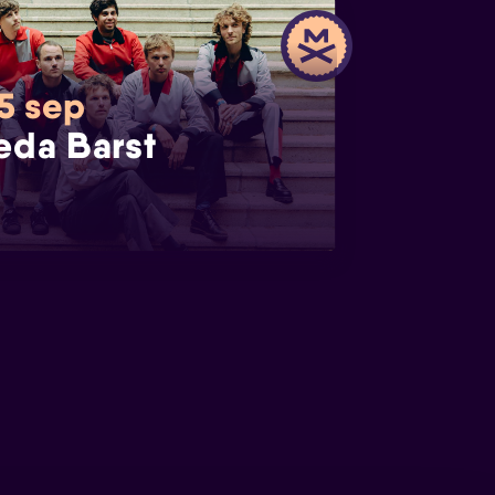
 5 sep
eda Barst