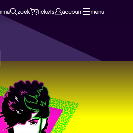
mma
zoek
tickets
account
menu
d