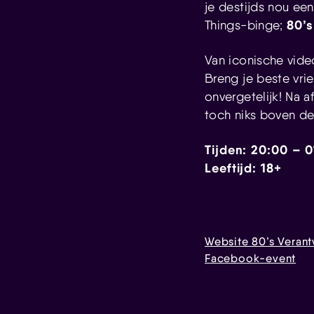
je destijds nou ee
80’
Things-binge;
Van iconische vide
Breng je beste vri
onvergetelijk! Na a
toch niks boven de
Tijden: 20:00 – 
Leeftijd: 18+
Website 80’s Veran
Facebook-event