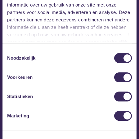
informatie over uw gebruik van onze site met onze
partners voor social media, adverteren en analyse. Deze
partners kunnen deze gegevens combineren met andere
informatie die u aan ze heeft verstrekt of die ze hebben
verzameld op basis van uw gebruik van hun services. U
gaat akkoord met onze cookies als u onze website blijft
gebruiken.
Toestemmingsselectie
Noodzakelijk
do 13 aug
Jungle – Sunshine
Voorkeuren
Statistieken
Marketing