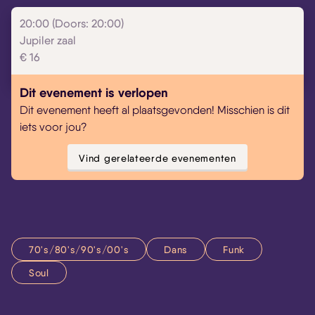
20:00 (Doors: 20:00)
Jupiler zaal
€ 16
Dit evenement is verlopen
Dit evenement heeft al plaatsgevonden! Misschien is dit
iets voor jou?
Vind gerelateerde evenementen
70's/80's/90's/00's
Dans
Funk
Soul