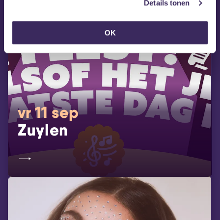
Details tonen
OK
vr 11 sep
Zuylen