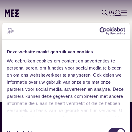
Tickets
Account
Progr
Menu
Zoek
Pers
Skip navigatie
Deze website maakt gebruik van cookies
Pers en media
We gebruiken cookies om content en advertenties te
personaliseren, om functies voor social media te bieden
en om ons websiteverkeer te analyseren. Ook delen we
Meer informatie en beeldmateriaal (foto’s en logo) over
informatie over uw gebruik van onze site met onze
MEZZ is verkrijgbaar via
info@mezz.nl
en/of via
076-5156677
.
partners voor social media, adverteren en analyse. Deze
partners kunnen deze gegevens combineren met andere
informatie die u aan ze heeft verstrekt of die ze hebben
verzameld op basis van uw gebruik van hun services. U
Sitemap
gaat akkoord met onze cookies als u onze website blijft
gebruiken.
Toestemmingsselectie
Home
Disclaimer