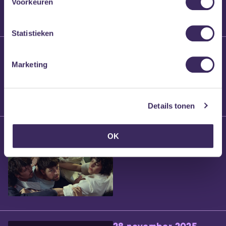
Voorkeuren
Statistieken
25 maart 2026
Willem’s Blog:
Marketing
Brennt Vanneste
Details tonen
24 maart 2026
OK
Willem’s Blog: Ão