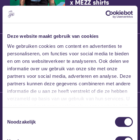
x MEZZ shirts
Deze website maakt gebruik van cookies
27 maart 2026
We gebruiken cookies om content en advertenties te
Willem’s Blog:
personaliseren, om functies voor social media te bieden
Frans Kalf
en om ons websiteverkeer te analyseren. Ook delen we
informatie over uw gebruik van onze site met onze
partners voor social media, adverteren en analyse. Deze
partners kunnen deze gegevens combineren met andere
informatie die u aan ze heeft verstrekt of die ze hebben
verzameld op basis van uw gebruik van hun services. U
26 maart 2026
gaat akkoord met onze cookies als u onze website blijft
Willem’s Blog: High
gebruiken.
Hi
Toestemmingsselectie
Noodzakelijk