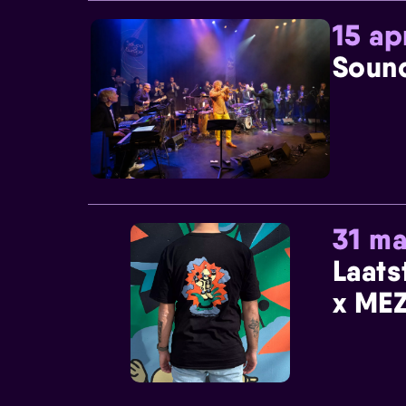
15 ap
Sound
31 ma
Laats
x MEZ