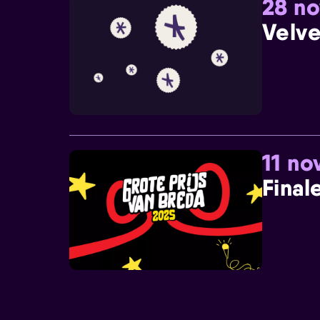
28 n
Velve
11 n
Final