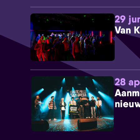
29 ju
Van K
28 ap
Aanm
nieuw