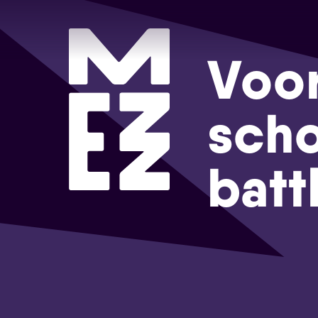
Voo
scho
batt