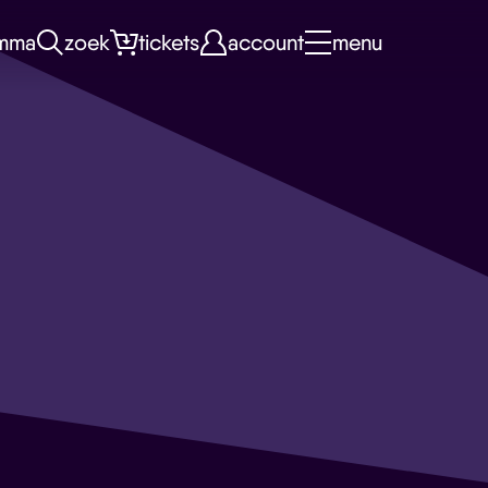
mma
zoek
tickets
account
menu