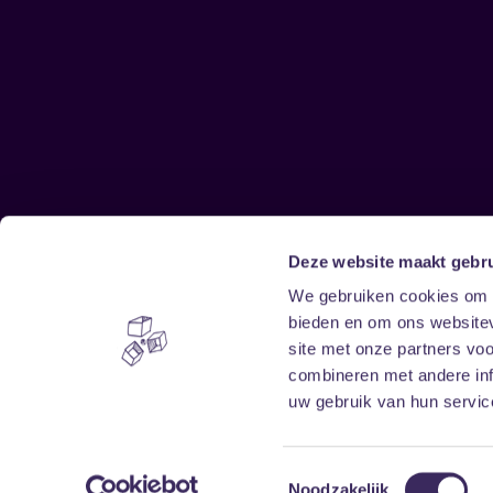
Deze website maakt gebru
Sitemap
We gebruiken cookies om c
bieden en om ons websitev
Home
Disclaimer
site met onze partners vo
Vrijwilligers
Toegankelijkheid
combineren met andere inf
Verhuur
Privacy & cookies
uw gebruik van hun service
Toestemmingsselectie
Noodzakelijk