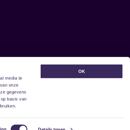
euwsbrief ontvangen?
OK
al media te
 van onze
deze gegevens
 op basis van
bruiken.
ing
Details tonen