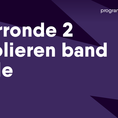
progra
rronde 2
lieren band
le
Skip navigatie