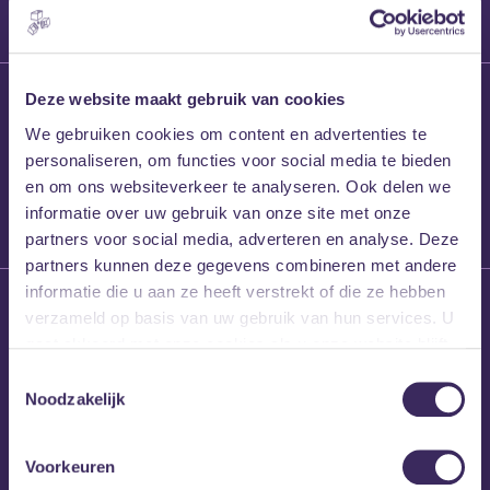
27 maart 2026
Deze website maakt gebruik van cookies
Willem’s Blog:
We gebruiken cookies om content en advertenties te
Frans Kalf
personaliseren, om functies voor social media te bieden
en om ons websiteverkeer te analyseren. Ook delen we
informatie over uw gebruik van onze site met onze
partners voor social media, adverteren en analyse. Deze
partners kunnen deze gegevens combineren met andere
informatie die u aan ze heeft verstrekt of die ze hebben
26 maart 2026
verzameld op basis van uw gebruik van hun services. U
Willem’s Blog: High
gaat akkoord met onze cookies als u onze website blijft
Hi
gebruiken.
Toestemmingsselectie
Noodzakelijk
Voorkeuren