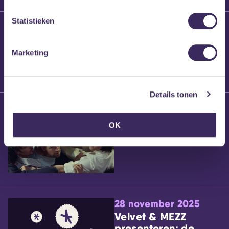
Statistieken
25 maart 2026
Willem’s Blog:
Brennt Vanneste
Marketing
Details tonen
24 maart 2026
Willem’s Blog: Ão
OK
28 november 2025
Velvet & MEZZ
presenteren: de