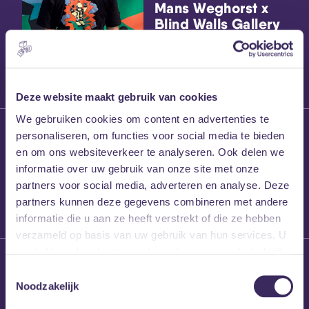
Mans Weghorst x
Blind Walls Gallery
x MEZZ shirts
Deze website maakt gebruik van cookies
We gebruiken cookies om content en advertenties te
27 maart 2026
personaliseren, om functies voor social media te bieden
Willem’s Blog:
en om ons websiteverkeer te analyseren. Ook delen we
Frans Kalf
informatie over uw gebruik van onze site met onze
partners voor social media, adverteren en analyse. Deze
partners kunnen deze gegevens combineren met andere
informatie die u aan ze heeft verstrekt of die ze hebben
verzameld op basis van uw gebruik van hun services. U
gaat akkoord met onze cookies als u onze website blijft
26 maart 2026
gebruiken.
Toestemmingsselectie
Willem’s Blog: High
Noodzakelijk
Hi