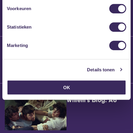
Voorkeuren
Statistieken
25 maart 2026
Marketing
Willem’s Blog:
Brennt Vanneste
Details tonen
OK
24 maart 2026
Willem’s Blog: Ão