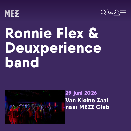
Tickets
Account
Progr
Menu
Zoek
Ronnie Flex &
Deuxperience
band
Skip navigatie
29 juni 2026
Van Kleine Zaal
naar MEZZ Club