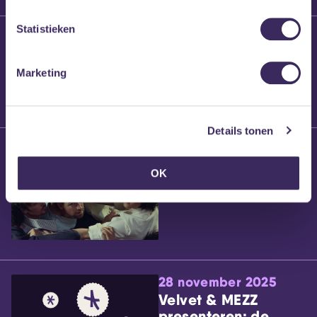
Statistieken
25 maart 2026
Willem’s Blog:
Brennt Vanneste
Marketing
Details tonen
24 maart 2026
Willem’s Blog: Ão
OK
28 november 2025
Velvet & MEZZ
presenteren: de