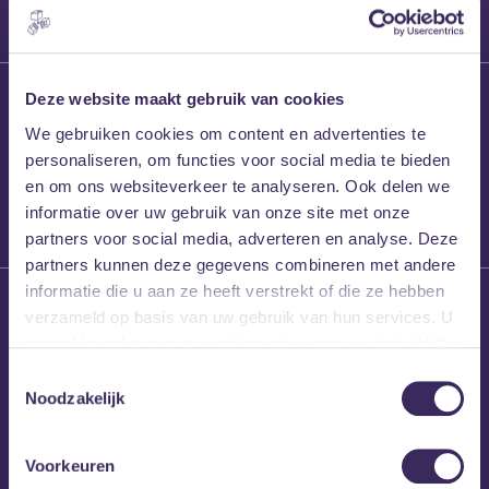
27 maart 2026
Deze website maakt gebruik van cookies
Willem’s Blog:
We gebruiken cookies om content en advertenties te
Frans Kalf
personaliseren, om functies voor social media te bieden
en om ons websiteverkeer te analyseren. Ook delen we
informatie over uw gebruik van onze site met onze
partners voor social media, adverteren en analyse. Deze
partners kunnen deze gegevens combineren met andere
informatie die u aan ze heeft verstrekt of die ze hebben
26 maart 2026
verzameld op basis van uw gebruik van hun services. U
Willem’s Blog: High
gaat akkoord met onze cookies als u onze website blijft
Hi
gebruiken.
Toestemmingsselectie
Noodzakelijk
Voorkeuren