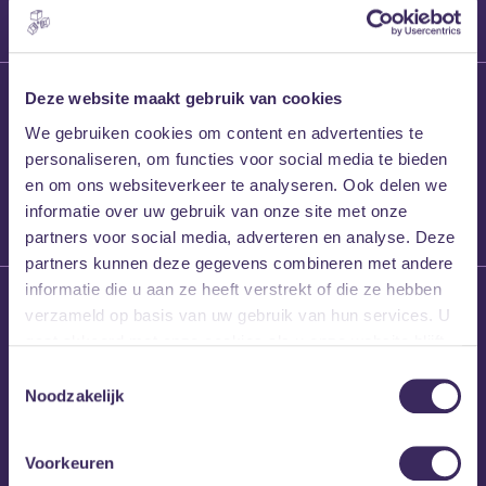
27 maart 2026
Deze website maakt gebruik van cookies
Willem’s Blog:
We gebruiken cookies om content en advertenties te
Frans Kalf
personaliseren, om functies voor social media te bieden
en om ons websiteverkeer te analyseren. Ook delen we
informatie over uw gebruik van onze site met onze
partners voor social media, adverteren en analyse. Deze
partners kunnen deze gegevens combineren met andere
informatie die u aan ze heeft verstrekt of die ze hebben
26 maart 2026
verzameld op basis van uw gebruik van hun services. U
Willem’s Blog: High
gaat akkoord met onze cookies als u onze website blijft
Hi
gebruiken.
Toestemmingsselectie
Noodzakelijk
Voorkeuren