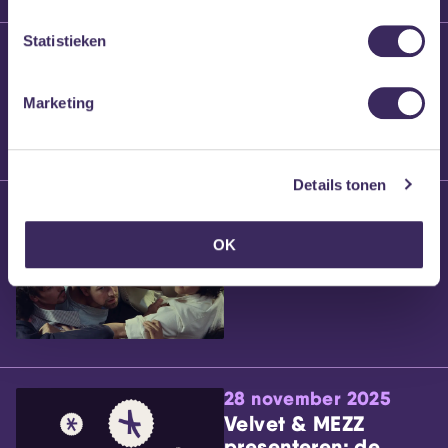
Statistieken
25 maart 2026
Willem’s Blog:
Brennt Vanneste
Marketing
Details tonen
24 maart 2026
Willem’s Blog: Ão
OK
28 november 2025
Velvet & MEZZ
presenteren: de