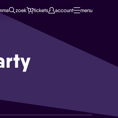
mma
zoek
tickets
account
menu
arty