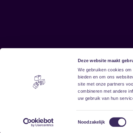
Deze website maakt gebru
Sitemap
We gebruiken cookies om c
bieden en om ons websitev
Home
Disclaimer
site met onze partners vo
Vrijwilligers
Toegankelijkheid
combineren met andere inf
Verhuur
Privacy & cookies
uw gebruik van hun service
Toestemmingsselectie
Noodzakelijk