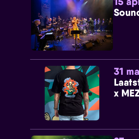
15 ap
Sound
31 ma
Laats
x MEZ