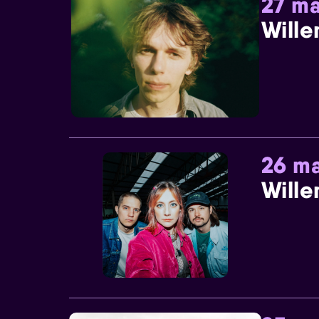
27 ma
Wille
26 ma
Wille