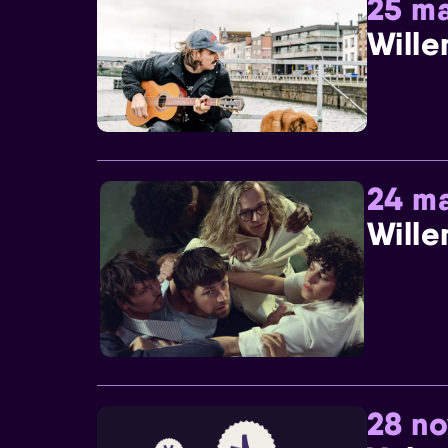
25 ma
Wille
24 ma
Wille
28 n