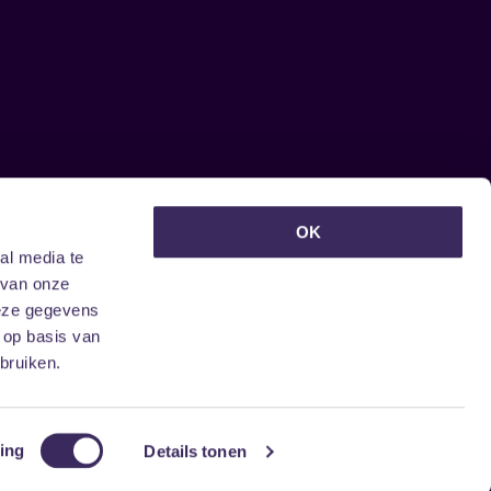
euwsbrief ontvangen?
OK
al media te
 van onze
deze gegevens
 op basis van
bruiken.
ing
Details tonen