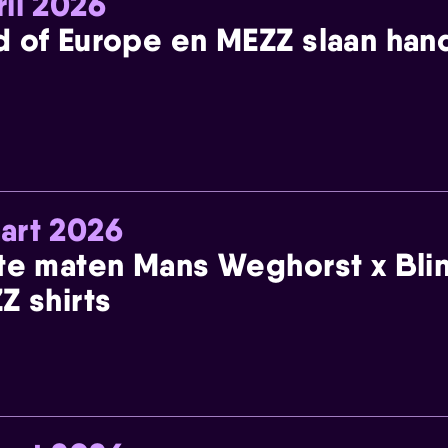
ril 2026
 of Europe en MEZZ slaan han
art 2026
te maten Mans Weghorst x Blin
Z shirts