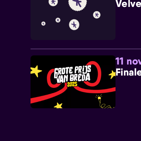
Velve
11 n
Final