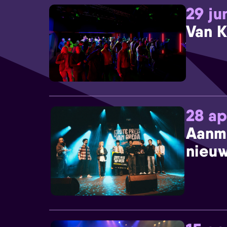
29 ju
Van K
28 ap
Aanm
nieuw