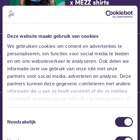
x MEZZ shirts
Deze website maakt gebruik van cookies
27 maart 2026
We gebruiken cookies om content en advertenties te
Willem’s Blog:
personaliseren, om functies voor social media te bieden
Frans Kalf
en om ons websiteverkeer te analyseren. Ook delen we
informatie over uw gebruik van onze site met onze
partners voor social media, adverteren en analyse. Deze
partners kunnen deze gegevens combineren met andere
informatie die u aan ze heeft verstrekt of die ze hebben
verzameld op basis van uw gebruik van hun services. U
26 maart 2026
gaat akkoord met onze cookies als u onze website blijft
Willem’s Blog: High
gebruiken.
Hi
Toestemmingsselectie
Noodzakelijk