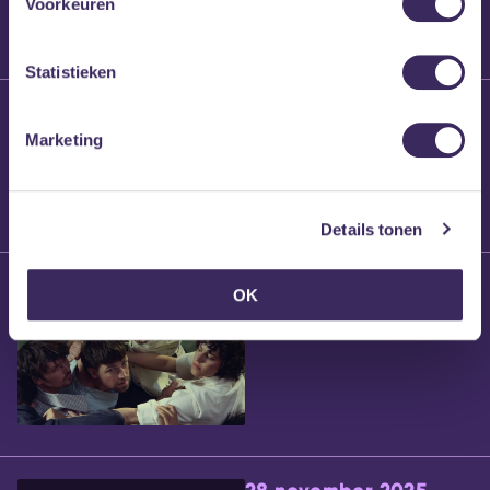
Voorkeuren
Statistieken
25 maart 2026
Willem’s Blog:
Marketing
Brennt Vanneste
Details tonen
24 maart 2026
OK
Willem’s Blog: Ão