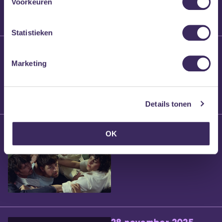
Voorkeuren
Statistieken
25 maart 2026
Willem’s Blog:
Marketing
Brennt Vanneste
Details tonen
24 maart 2026
OK
Willem’s Blog: Ão