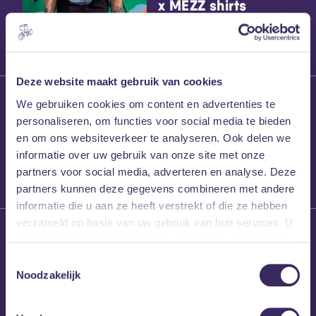
x MEZZ shirts
Deze website maakt gebruik van cookies
27 maart 2026
We gebruiken cookies om content en advertenties te
Willem’s Blog:
personaliseren, om functies voor social media te bieden
Frans Kalf
en om ons websiteverkeer te analyseren. Ook delen we
informatie over uw gebruik van onze site met onze
partners voor social media, adverteren en analyse. Deze
partners kunnen deze gegevens combineren met andere
informatie die u aan ze heeft verstrekt of die ze hebben
verzameld op basis van uw gebruik van hun services. U
26 maart 2026
gaat akkoord met onze cookies als u onze website blijft
Willem’s Blog: High
gebruiken.
Hi
Toestemmingsselectie
Noodzakelijk