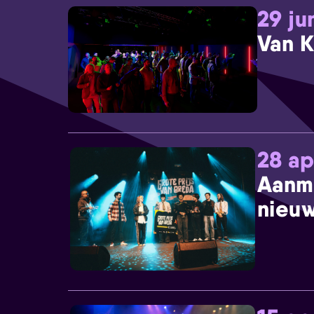
29 ju
Van K
28 ap
Aanm
nieuw