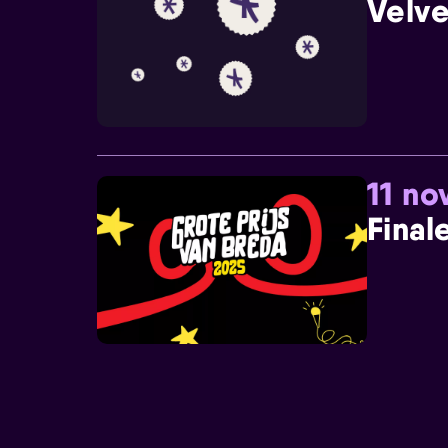
Velve
11 n
Final