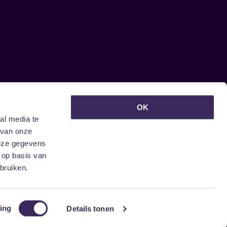
euwsbrief ontvangen?
OK
al media te
 van onze
deze gegevens
 op basis van
bruiken.
ing
Details tonen