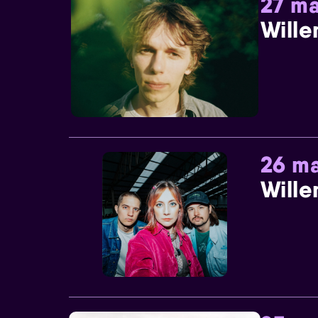
27 ma
Wille
26 ma
Wille