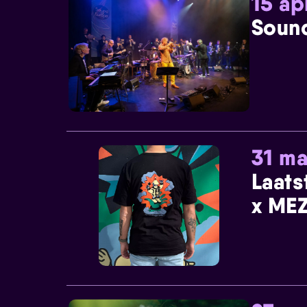
15 ap
Sound
31 ma
Laats
x MEZ