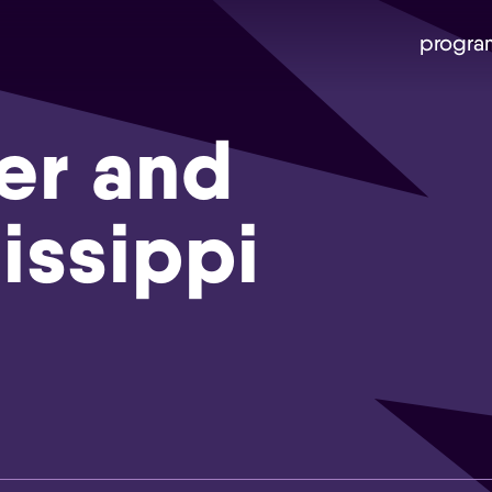
progra
er and
issippi
Skip navigatie