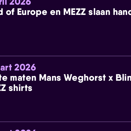
ril 2026
 of Europe en MEZZ slaan han
art 2026
te maten Mans Weghorst x Blin
Z shirts