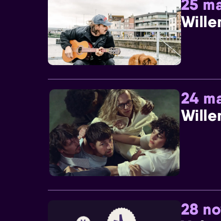
25 ma
Wille
24 ma
Wille
28 n