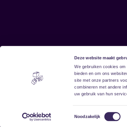
Deze website maakt gebru
Sitemap
We gebruiken cookies om c
bieden en om ons websitev
Home
Disclaimer
site met onze partners vo
Vrijwilligers
Toegankelijkheid
combineren met andere inf
Verhuur
Privacy & cookies
uw gebruik van hun service
Toestemmingsselectie
Noodzakelijk