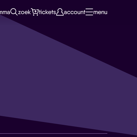
mma
zoek
tickets
account
menu