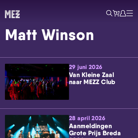
Tickets
Account
Progr
Menu
Zoek
Matt Winson
29 juni 2026
Van Kleine Zaal
naar MEZZ Club
Skip navigatie
28 april 2026
Aanmeldingen
Grote Prijs Breda