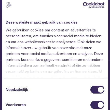
27 maart 2026
Deze website maakt gebruik van cookies
Willem’s Blog:
We gebruiken cookies om content en advertenties te
Frans Kalf
personaliseren, om functies voor social media te bieden
en om ons websiteverkeer te analyseren. Ook delen we
informatie over uw gebruik van onze site met onze
partners voor social media, adverteren en analyse. Deze
partners kunnen deze gegevens combineren met andere
informatie die u aan ze heeft verstrekt of die ze hebben
26 maart 2026
verzameld op basis van uw gebruik van hun services. U
Willem’s Blog: High
gaat akkoord met onze cookies als u onze website blijft
Hi
gebruiken.
Toestemmingsselectie
Noodzakelijk
Voorkeuren