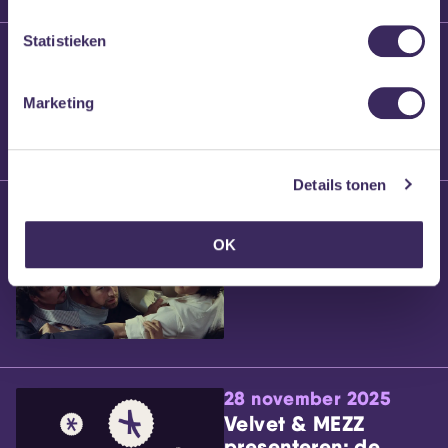
Statistieken
25 maart 2026
Willem’s Blog:
Brennt Vanneste
Marketing
Details tonen
24 maart 2026
Willem’s Blog: Ão
OK
28 november 2025
Velvet & MEZZ
presenteren: de